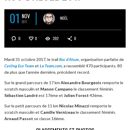
01
NOV
NOËL
2017
0
0
392
0
Mardi 31 octobre 2017, le trail
Roc d’Aluze
, organisation parfaite de
Cycling Eco Team
et
La Team.com
, a rassemblé 470 participants, 80
de plus que l’année dernière, précédent record.
Sur le grand parcours de 17 km
Alexandre Bourgeois
remporte le
scratch masculin et
Manon Campano
le classement féminin.
Sébastien Landré
est 17ème et
Julien Forest
43ème.
Sur le petit parcours de 11 km
Nicolas Minazzi
remporte le
scratch masculin et
Camille Vernizeau
le classement féminin.
Arnaud Passot
se classe 16ème.