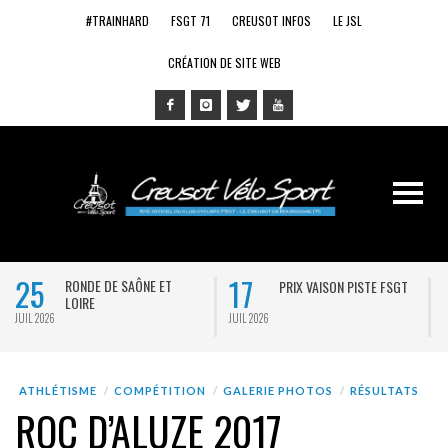
#TRAINHARD
FSGT 71
CREUSOT INFOS
LE JSL
CRÉATION DE SITE WEB
25
17
RONDE DE SAÔNE ET
PRIX VAISON PISTE FSGT
LOIRE
JUIL 2026
JUIL 2026
J
ATHLÉTISME
COMPÉTITION
GALERIE PHOTOS
RÉSULTATS
ROC D’ALUZE 2017