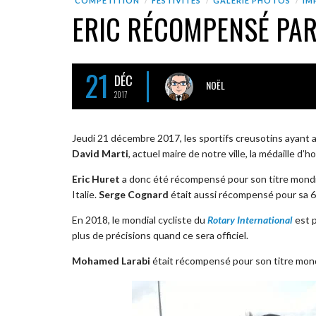
COMPÉTITION
FESTIVITÉS
GALERIE PHOTOS
IM
ERIC RÉCOMPENSÉ PAR
21
DÉC
NOËL
2017
Jeudi 21 décembre 2017, les sportifs creusotins ayant 
David Marti
, actuel maire de notre ville, la médaille d’h
Eric Huret
a donc été récompensé pour son titre mond
Italie.
Serge Cognard
était aussi récompensé pour sa 6
En 2018, le mondial cycliste du
Rotary International
est p
plus de précisions quand ce sera officiel.
Mohamed Larabi
était récompensé pour son titre mondi