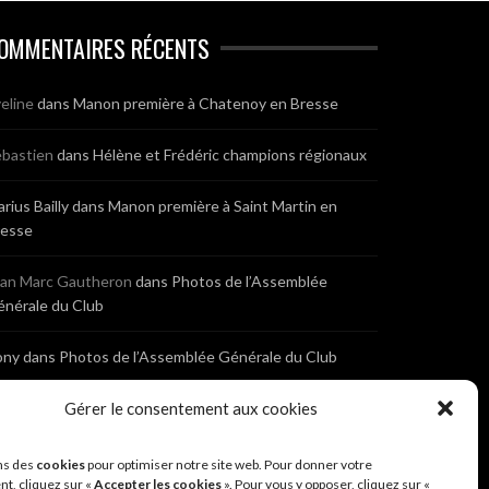
OMMENTAIRES RÉCENTS
eline
dans
Manon première à Chatenoy en Bresse
bastien
dans
Hélène et Frédéric champions régionaux
rius Bailly
dans
Manon première à Saint Martin en
resse
ean Marc Gautheron
dans
Photos de l’Assemblée
nérale du Club
ony
dans
Photos de l’Assemblée Générale du Club
bastien
dans
Cyclocross de Brochon (21)
Gérer le consentement aux cookies
eniaux
dans
Cyclocross de Brochon (21)
ns des
cookies
pour optimiser notre site web. Pour donner votre
t, cliquez sur «
Accepter les cookies
». Pour vous y opposer, cliquez sur «