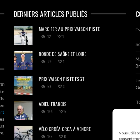
DERNIERS ARTICLES PUBLIÉS
C
MARC 1ER AU PRIX VAISON PISTE
Ev
12
1
Sé
RONDE DE SAÔNE ET LOIRE
Ma
29
1
B
PRIX VAISON PISTE FSGT
J
100
53
3
Gé
ute
ifs
T
ADIEU FRANCIS
 en
194
5
rt
Sé
es
us
VÉLO ORBÉA ORCA À VENDRE
Br
re,
Nous utiliso
155
0
consentemen