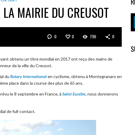
R
PORTANT
 LA MAIRIE DU CREUSOT
0
0
796
0
S
ayant obtenu un titre mondial en 2017 ont reçu des mains de
onneur de la ville du Creusot.
ial du
Rotary International
en cyclisme, obtenu à Montegranaro en
ème place dans la course des plus de 65 ans.
révu le 8 septembre en France, à
Saint Eusèbe
, nous donnerons
al de full-contact.