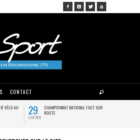
NS
CONTACT
29
03
IE VÉLO AU
CHAMPIONNAT NATIONAL FSGT SUR
MA
ROUTE
JUIN 2026
AOÛT 2026