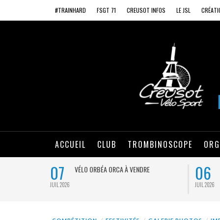
#TRAINHARD
FSGT 71
CREUSOT INFOS
LE JSL
CRÉATI
ACCUEIL
CLUB
TROMBINOSCOPE
ORG
07
06
VÉLO ORBÉA ORCA À VENDRE
JUIL 2026
JUIL 2026