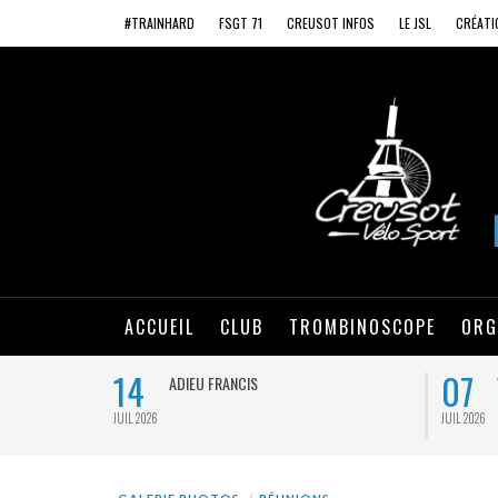
#TRAINHARD
FSGT 71
CREUSOT INFOS
LE JSL
CRÉATI
ACCUEIL
CLUB
TROMBINOSCOPE
ORG
14
07
ADIEU FRANCIS
JUIL 2026
JUIL 2026