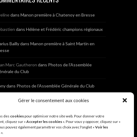
eline
dans
Manon première à Chatenoy en Bresse
bastien
dans
Hélène et Frédéric champions régionaux
rius Bailly
dans
Manon première à Saint Martin en
resse
ean Marc Gautheron
dans
Photos de l’Assemblée
nérale du Club
ony
dans
Photos de l’Assemblée Générale du Club
bastien
dans
Cyclocross de Brochon (21)
Gérer le consentement aux cookies
eniaux
dans
Cyclocross de Brochon (21)
ns des
cookies
pour optimiser notre site web. Pour donner votre
t, cliquez sur «
Accepter les cookies
». Pour vous y opposer, cliquez sur «
ous pouvez également paramétrer vos choix avec l'onglet «
Voir les
nonyme
dans
Diététique Nutrition 71 – Cécile Guyon
s
».
obert