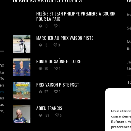
HÉLÈNE ET JEAN PHILIPPE PREMIERS À COURIR
Ev
POUR LA PAIX
10
1
Sé
MARC 1ER AU PRIX VAISON PISTE
Ma
13
3
B
RONDE DE SAÔNE ET LOIRE
J
100
30
1
Gé
ute
ifs
T
PRIX VAISON PISTE FSGT
 en
rt
57
3
Sé
es
us
ADIEU FRANCIS
Br
re,
Nous utiliso
199
5
consentemen
Refuser
». V
A
préférence
R