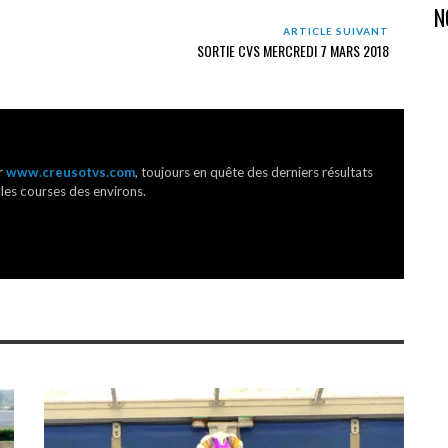
N
ARTICLE SUIVANT
SORTIE CVS MERCREDI 7 MARS 2018
r
www.creusotvs.com
, toujours en quête des derniers résultats
 les courses des environs.