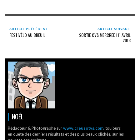
ARTICLE PRÉCÉDENT
ARTICLE SUIVANT
FESTIVÉLO AU BREUIL
SORTIE CVS MERCREDI 11 AVRIL
2018
NOËL
Rédacteur & Photographe sur
www.creusotvs.com
, toujours
en quête des derniers résultats et des plus beaux clichés, sur les
courses des environs.