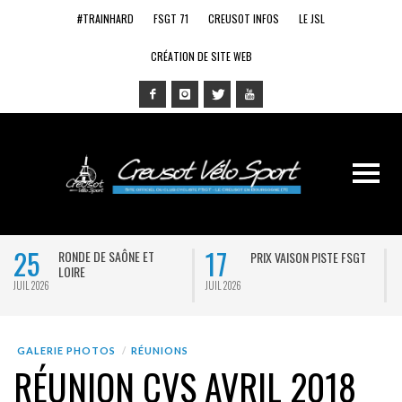
#TRAINHARD
FSGT 71
CREUSOT INFOS
LE JSL
CRÉATION DE SITE WEB
25
17
RONDE DE SAÔNE ET
PRIX VAISON PISTE FSGT
LOIRE
JUIL 2026
JUIL 2026
J
GALERIE PHOTOS
RÉUNIONS
RÉUNION CVS AVRIL 2018