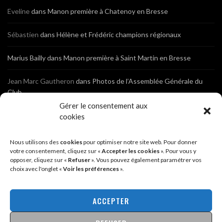
Eveline
dans
Manon première à Chatenoy en Bresse
Sébastien
dans
Hélène et Frédéric champions régionaux
Marius Bailly
dans
Manon première à Saint Martin en Bresse
Jean Marc Gautheron
dans
Photos de l’Assemblée Générale du
Club
Gérer le consentement aux
Tony
dans
Photos de l’Assemblée Générale du Club
cookies
Sébastien
dans
Cyclocross de Brochon (21)
Nous utilisons des
cookies
pour optimiser notre site web. Pour donner
votre consentement, cliquez sur «
Accepter les cookies
». Pour vous y
opposer, cliquez sur «
Refuser
». Vous pouvez également paramétrer vos
Breniaux
dans
Cyclocross de Brochon (21)
choix avec l'onglet «
Voir les préférences
».
Anonyme
dans
Diététique Nutrition 71 – Cécile Guyon Robert
ACCEPTER