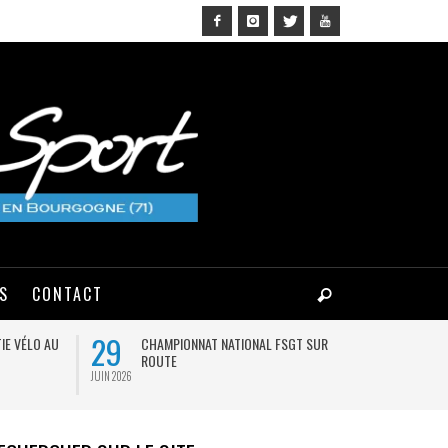
NS
CONTACT
29
03
IE VÉLO AU
CHAMPIONNAT NATIONAL FSGT SUR
MA
ROUTE
JUIN 2026
AOÛT 2026