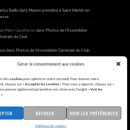
rius Bailly
dans
Manon première à Saint Martin en
resse
ean Marc Gautheron
dans
Photos de l’Assemblée
nérale du Club
ony
dans
Photos de l’Assemblée Générale du Club
bastien
dans
Cyclocross de Brochon (21)
Gérer le consentement aux cookies
eniaux
dans
Cyclocross de Brochon (21)
ns des
cookies
pour optimiser notre site web. Pour donner votre
t, cliquez sur «
Accepter les cookies
». Pour vous y opposer, cliquez sur «
ous pouvez également paramétrer vos choix avec l'onglet «
Voir les
nonyme
dans
Diététique Nutrition 71 – Cécile Guyon
s
».
obert
EPTER
REFUSER
VOIR LES PRÉFÉRENCES
Politique de cookies