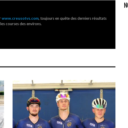
N
r
www.creusotvs.com
, toujours en quête des derniers résultats
 les courses des environs.