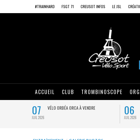
#TRAINHARD
FSGT 71
CREUSOT INFOS
LE JSL
CRÉATI
ACCUEIL
CLUB
TROMBINOSCOPE
ORG
07
06
VÉLO ORBÉA ORCA À VENDRE
JUIL 2026
JUIL 2026