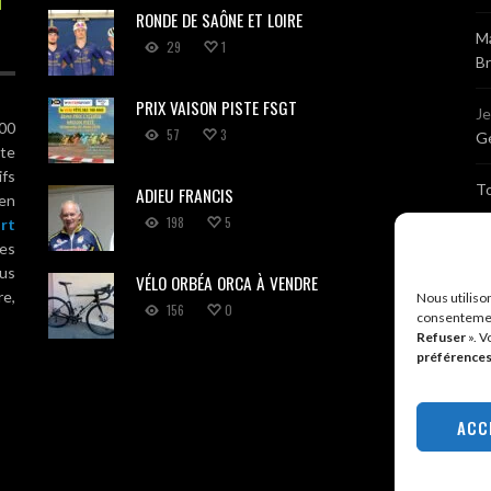
RONDE DE SAÔNE ET LOIRE
Ma
29
1
B
PRIX VAISON PISTE FSGT
J
100
57
3
Gé
ute
ifs
T
ADIEU FRANCIS
 en
198
5
rt
Sé
es
us
VÉLO ORBÉA ORCA À VENDRE
Br
re,
Nous utiliso
156
0
consentemen
Refuser
». V
A
préférence
R
ACC