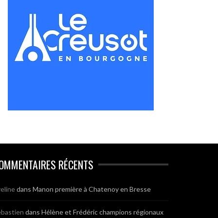
OMMENTAIRES RÉCENTS
eline
dans
Manon première à Chatenoy en Bresse
bastien
dans
Hélène et Frédéric champions régionaux