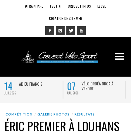
#TRAINHARD
FSGT 71
CREUSOT INFOS
LE JSL
CRÉATION DE SITE WEB
14
07
VÉLO ORBÉA ORCA À
ADIEU FRANCIS
VENDRE
JUIL 2026
JUIL 2026
J
COMPÉTITION
GALERIE PHOTOS
RÉSULTATS
ÉRIC PREMIER À LOUHANS