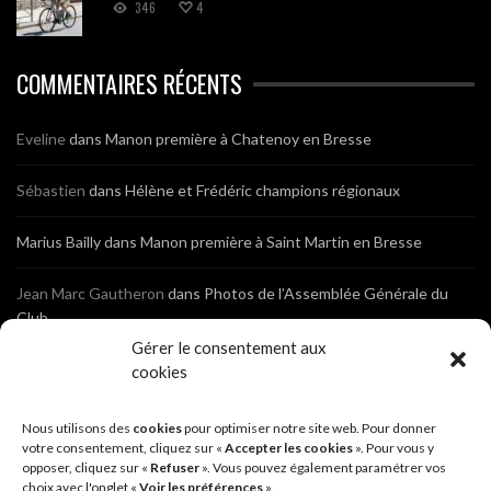
346
4
COMMENTAIRES RÉCENTS
Eveline
dans
Manon première à Chatenoy en Bresse
Sébastien
dans
Hélène et Frédéric champions régionaux
Marius Bailly
dans
Manon première à Saint Martin en Bresse
Jean Marc Gautheron
dans
Photos de l’Assemblée Générale du
Club
Gérer le consentement aux
Tony
dans
Photos de l’Assemblée Générale du Club
cookies
Sébastien
dans
Cyclocross de Brochon (21)
Nous utilisons des
cookies
pour optimiser notre site web. Pour donner
votre consentement, cliquez sur «
Accepter les cookies
». Pour vous y
opposer, cliquez sur «
Refuser
». Vous pouvez également paramétrer vos
Breniaux
dans
Cyclocross de Brochon (21)
choix avec l'onglet «
Voir les préférences
».