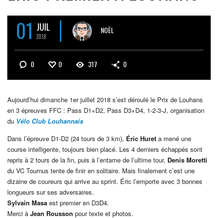
01
JUIL
NOËL
2018
0
0
317
0
Aujourd’hui dimanche
1er juillet 2018 s’est déroulé le Prix de Louhans
en 3 épreuves FFC : Pass D1+D2, Pass D3+D4, 1-2-3-J, organisation
du
Vélo Club Louhannais
Dans l’épreuve D1-D2 (24 tours de 3 km),
Éric Huret
a mené une
course intelligente, toujours bien placé. Les 4 derniers échappés sont
repris à 2 tours de la fin, puis à l’entame de l’ultime tour,
Denis Moretti
du VC Tournus tente de finir en solitaire. Mais finalement c’est une
dizaine de coureurs qui arrive au sprint. Éric l’emporte avec 3 bonnes
longueurs sur ses adversaires.
Sylvain Masa
est premier en D3D4.
Merci à
Jean Rousson
pour texte et photos.