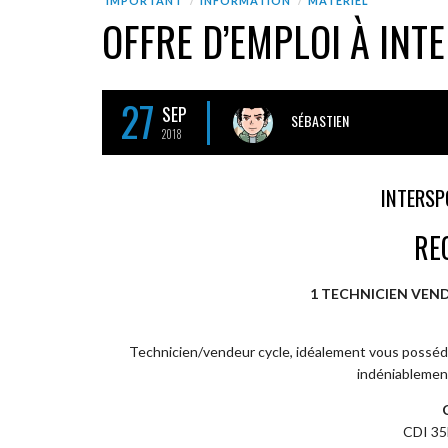
IMPORTANT
INFORMATION
MATÉRIEL
OFFRE D’EMPLOI À INT
27
SEP
SÉBASTIEN
2018
INTERSP
RE
1 TECHNICIEN VEN
Technicien/vendeur cycle, idéalement vous posséde
indéniablement
CDI 35