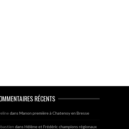
OMMENTAIRES RÉCENTS
eline
dans
Manon première à Chatenoy en Bresse
bastien
dans
Hélène et Frédéric champions régionaux