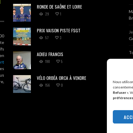
RONDE DE SAÔNE ET LOIRE
Ma
29
1
B
PRIX VAISON PISTE FSGT
J
100
57
3
Gé
ute
ifs
T
ADIEU FRANCIS
 en
198
5
rt
Sé
es
us
VÉLO ORBÉA ORCA À VENDRE
Br
re,
Nous utiliso
156
0
consentemen
Refuser
». V
A
préférence
R
ACC