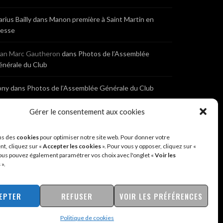
rius Bailly
dans
Manon première à Saint Martin en
resse
ean Marc Gautheron
dans
Photos de l’Assemblée
nérale du Club
ony
dans
Photos de l’Assemblée Générale du Club
Gérer le consentement aux cookies
bastien
dans
Cyclocross de Brochon (21)
eniaux
dans
Cyclocross de Brochon (21)
ns des
cookies
pour optimiser notre site web. Pour donner votre
t, cliquez sur «
Accepter les cookies
». Pour vous y opposer, cliquez sur «
ous pouvez également paramétrer vos choix avec l'onglet «
Voir les
nonyme
dans
Diététique Nutrition 71 – Cécile Guyon
s
».
obert
EPTER
REFUSER
VOIR LES PRÉFÉRENCES
Politique de cookies