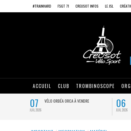
#TRAINHARD
FSGT 71
CREUSOT INFOS
LE JSL
CRÉATI
ACCUEIL
CLUB
TROMBINOSCOPE
ORG
07
06
VÉLO ORBÉA ORCA À VENDRE
JUIL 2026
JUIL 2026