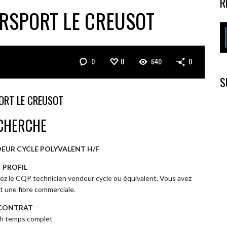
R
ERSPORT LE CREUSOT
0
0
640
0
S
ORT LE CREUSOT
CHERCHE
DEUR CYCLE POLYVALENT H/F
PROFIL
z le CQP technicien vendeur cycle ou équivalent. Vous avez
 une fibre commerciale.
CONTRAT
h temps complet