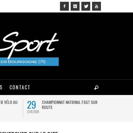
NS
CONTACT
29
03
IE VÉLO AU
CHAMPIONNAT NATIONAL FSGT SUR
MA
ROUTE
JUIN 2026
AOÛT 2026