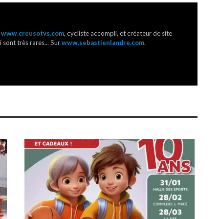
r
www.creusotvs.com
, cycliste accompli, et créateur de site
 sont très rares... Sur
www.sebastienlandre.com
.