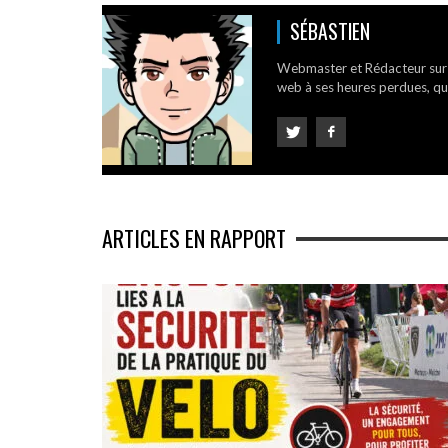
SÉBASTIEN
Webmaster et Rédacteur su
web à ses heures perdues, qui
ARTICLES EN RAPPORT