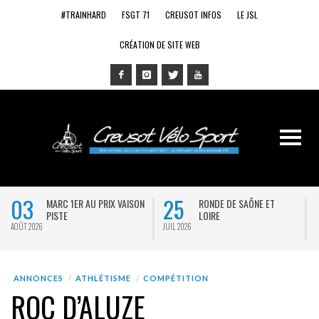
#TRAINHARD
FSGT 71
CREUSOT INFOS
LE JSL
CRÉATION DE SITE WEB
03
25
MARC 1ER AU PRIX VAISON
RONDE DE SAÔNE ET
PISTE
LOIRE
AOÛT 2026
JUIL 2026
J
ANNONCES
ATHLÉTISME
COMPÉTITION
ROC D’ALUZE