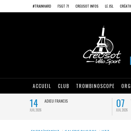
#TRAINHARD
FSGT 71
CREUSOT INFOS
LE JSL
CRÉATI
ACCUEIL
CLUB
TROMBINOSCOPE
ORG
14
07
ADIEU FRANCIS
JUIL 2026
JUIL 2026