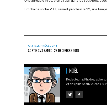
Une agréable virée, bien à l’abri dans les sous-bois, ave
Prochaine sortie VTT, samedi prochain le 12, si le temp
ARTICLE PRÉCÉDENT
SORTIE CVS SAMEDI 29 DÉCEMBRE 2018
NOËL
Rédacteur & Photographe su
et des plus beaux clichés, sur