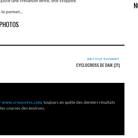
c juste une crevaison lente, vite stoppée.
N
s le permet…
PHOTOS
ARTICLE SUIVANT
CYCLOCROSS DE DAIX (21)
r
www.creusotvs.com
, toujours en quête des derniers résultats
 les courses des environs.