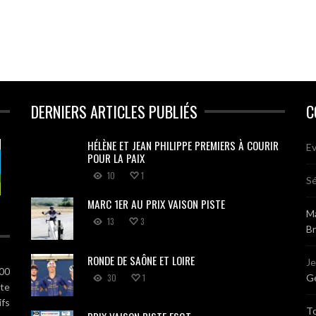
DERNIERS ARTICLES PUBLIÉS
C
HÉLÈNE ET JEAN PHILIPPE PREMIERS À COURIR
Ev
POUR LA PAIX
10
1
Sé
MARC 1ER AU PRIX VAISON PISTE
Ma
13
3
B
RONDE DE SAÔNE ET LOIRE
J
100
30
1
Gé
ute
ifs
T