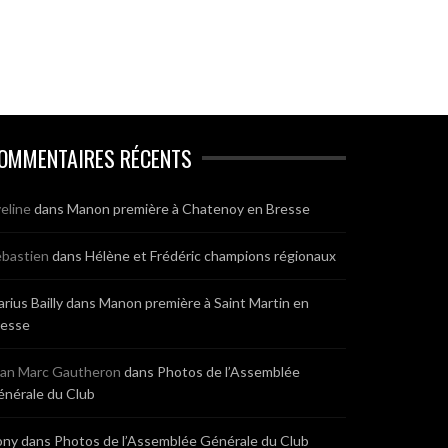
OMMENTAIRES RÉCENTS
eline
dans
Manon première à Chatenoy en Bresse
bastien
dans
Hélène et Frédéric champions régionaux
rius Bailly
dans
Manon première à Saint Martin en
resse
ean Marc Gautheron
dans
Photos de l’Assemblée
nérale du Club
ony
dans
Photos de l’Assemblée Générale du Club