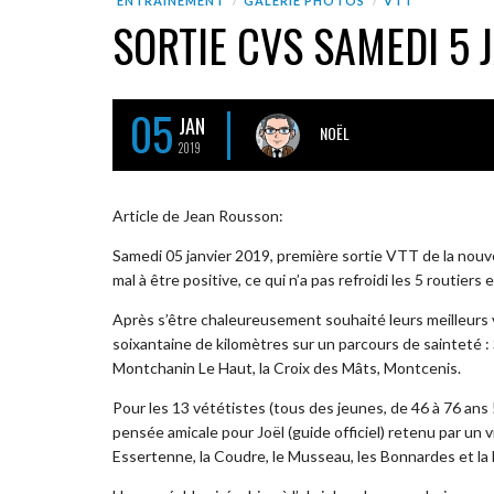
ENTRAÎNEMENT
GALERIE PHOTOS
VTT
SORTIE CVS SAMEDI 5 
05
JAN
NOËL
2019
Article de Jean Rousson:
Samedi 05 janvier 2019, première sortie VTT de la nou
mal à être positive, ce qui n’a pas refroidi les 5 routiers 
Après s’être chaleureusement souhaité leurs meilleurs 
soixantaine de kilomètres sur un parcours de sainteté : 
Montchanin Le Haut, la Croix des Mâts, Montcenis.
Pour les 13 vététistes (tous des jeunes, de 46 à 76 ans 
pensée amicale pour Joël (guide officiel) retenu par un v
Essertenne, la Coudre, le Musseau, les Bonnardes et la