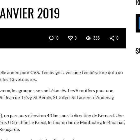
R
JANVIER 2019
0
0
335
0
S
velle année pour CVS. Temps gris avec une température qui a du
et les 13 vététistes.
vœux, les groupes se sont élancés. Les 5 routiers pour une
St Jean de Trézy, St Bérain, St Julien, St Laurent d’Andenay,
!), un parcours d’environ 40 km sous la direction de Bernard. Une
irus ! Direction Le Breuil, le tour du lac de Montaubry, le Bouchat,
 Beaujarde.