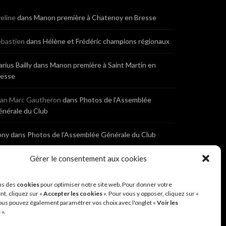
eline
dans
Manon première à Chatenoy en Bresse
bastien
dans
Hélène et Frédéric champions régionaux
rius Bailly
dans
Manon première à Saint Martin en
resse
ean Marc Gautheron
dans
Photos de l’Assemblée
nérale du Club
ony
dans
Photos de l’Assemblée Générale du Club
bastien
dans
Cyclocross de Brochon (21)
Gérer le consentement aux cookies
eniaux
dans
Cyclocross de Brochon (21)
ns des
cookies
pour optimiser notre site web. Pour donner votre
t, cliquez sur «
Accepter les cookies
». Pour vous y opposer, cliquez sur «
ous pouvez également paramétrer vos choix avec l'onglet «
Voir les
nonyme
dans
Diététique Nutrition 71 – Cécile Guyon
s
».
obert