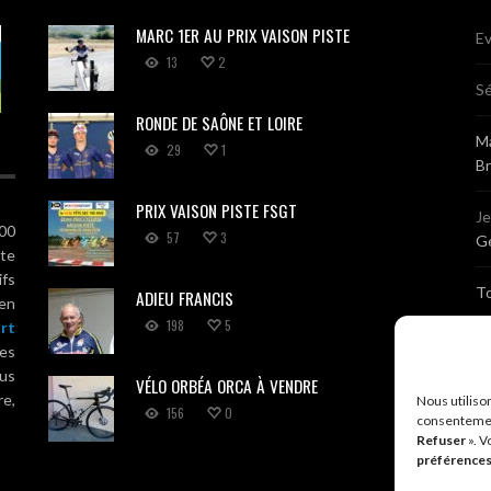
MARC 1ER AU PRIX VAISON PISTE
Ev
13
2
Sé
RONDE DE SAÔNE ET LOIRE
Ma
29
1
B
PRIX VAISON PISTE FSGT
J
100
57
3
Gé
ute
ifs
T
ADIEU FRANCIS
 en
198
5
rt
Sé
es
us
VÉLO ORBÉA ORCA À VENDRE
Br
re,
Nous utiliso
156
0
consentemen
Refuser
». V
A
préférence
R