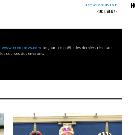
N
ARTICLE SUIVANT
ROC D'ALUZE
r
www.creusotvs.com
, toujours en quête des derniers résultats
 les courses des environs.