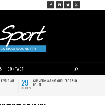
NS
CONTACT
29
03
IE VÉLO AU
CHAMPIONNAT NATIONAL FSGT SUR
MA
ROUTE
JUIN 2026
AOÛT 2026