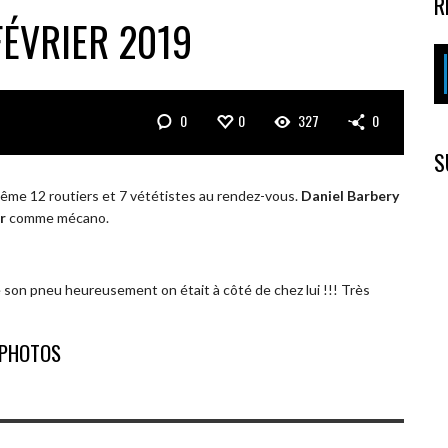
R
FÉVRIER 2019
0
0
327
0
S
même 12 routiers et 7 vététistes au rendez-vous.
Daniel Barbery
r
comme mécano.
té son pneu heureusement on était à côté de chez lui !!! Très
PHOTOS