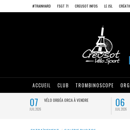
#TRAINHARD
FSGT 71
CREUSOT INFOS
LE JSL
CRÉATI
ACCUEIL
CLUB
TROMBINOSCOPE
ORG
07
06
VÉLO ORBÉA ORCA À VENDRE
JUIL 2026
JUIL 2026