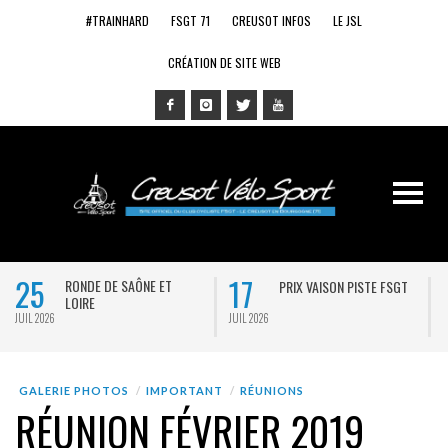
#TRAINHARD
FSGT 71
CREUSOT INFOS
LE JSL
CRÉATION DE SITE WEB
25
17
RONDE DE SAÔNE ET
PRIX VAISON PISTE FSGT
LOIRE
JUIL 2026
JUIL 2026
J
GALERIE PHOTOS
IMPORTANT
RÉUNIONS
RÉUNION FÉVRIER 2019