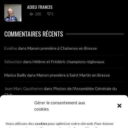
ADIEU FRANCIS
200
5
COMMENTAIRES RÉCENTS
Eveline
dans
Manon première à Chatenoy en Bresse
Sébastien
dans
Hélène et Frédéric champions régionaux
Marius Bailly
dans
Manon première à Saint Martin en Bresse
Jean Marc Gautheron
dans
Photos de l’Assemblée Générale du
Club
Gérer le consentement aux
Tony
dans
Photos de l’Assemblée Générale du Club
cookies
Sébastien
dans
Cyclocross de Brochon (21)
Nous utilisons des
cookies
pour optimiser notre site web. Pour donner