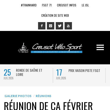
#TRAINHARD
FSGT 71
CREUSOT INFOS
LE JSL
CRÉATION DE SITE WEB
25
17
RONDE DE SAÔNE ET
PRIX VAISON PISTE FSGT
LOIRE
JUIL 2026
JUIL 2026
J
GALERIE PHOTOS
RÉUNIONS
RÉUNION DE CA FÉVRIER