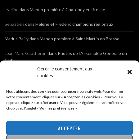
Eveline
dans
Manon première à Chatenoy en Bresse
Sébastien
dans
Hélène et Frédéric champions régionaux
Marius Bailly
dans
Manon première à Saint Martin en Bresse
Jean Marc Gautheron
dans
Photos de l’Assemblée Générale du
Club
Gérer le consentement aux
Tony
dans
Photos de l’Assemblée Générale du Club
cookies
Sébastien
dans
Cyclocross de Brochon (21)
Nous utilisons des
cookies
pour optimiser notre site web. Pour donner
votre consentement, cliquez sur «
Accepter les cookies
». Pour vous y
opposer, cliquez sur «
Refuser
». Vous pouvez également paramétrer vos
Breniaux
dans
Cyclocross de Brochon (21)
choix avec l'onglet «
Voir les préférences
».
Anonyme
dans
Diététique Nutrition 71 – Cécile Guyon Robert
ACCEPTER