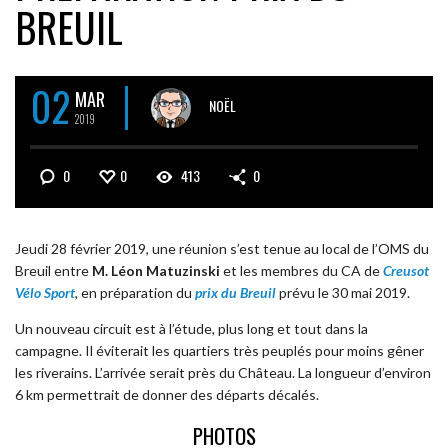
BREUIL
02
MAR
NOËL
2019
0
0
413
0
Jeudi 28 février 2019, une réunion s’est tenue au local de l’OMS du
Breuil entre
M. Léon Matuzinski
et les membres du CA de
Creusot
Vélo Sport
, en préparation du
prix du Breuil
prévu le 30 mai 2019.
Un nouveau circuit est à l’étude, plus long et tout dans la
campagne. Il éviterait les quartiers très peuplés pour moins gêner
les riverains. L’arrivée serait près du Château. La longueur d’environ
6 km permettrait de donner des départs décalés.
PHOTOS