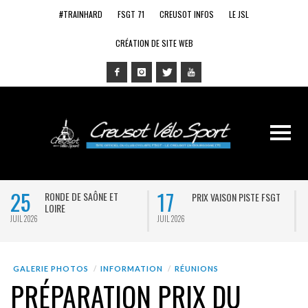
#TRAINHARD
FSGT 71
CREUSOT INFOS
LE JSL
CRÉATION DE SITE WEB
25
17
RONDE DE SAÔNE ET
PRIX VAISON PISTE FSGT
LOIRE
JUIL 2026
JUIL 2026
J
GALERIE PHOTOS
INFORMATION
RÉUNIONS
PRÉPARATION PRIX DU