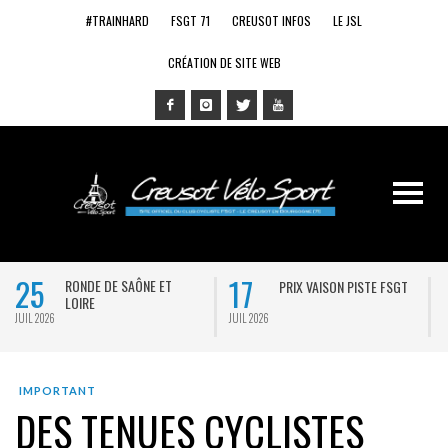
#TRAINHARD
FSGT 71
CREUSOT INFOS
LE JSL
CRÉATION DE SITE WEB
25
17
RONDE DE SAÔNE ET
PRIX VAISON PISTE FSGT
LOIRE
JUIL 2026
JUIL 2026
J
IMPORTANT
DES TENUES CYCLISTES