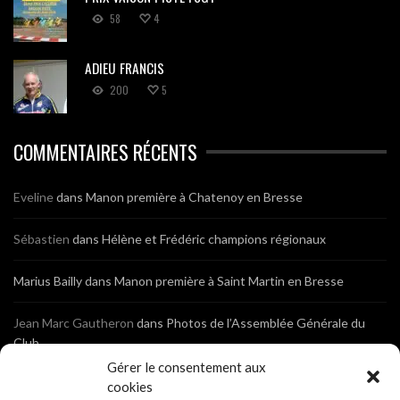
58
4
ADIEU FRANCIS
200
5
COMMENTAIRES RÉCENTS
Eveline
dans
Manon première à Chatenoy en Bresse
Sébastien
dans
Hélène et Frédéric champions régionaux
Marius Bailly
dans
Manon première à Saint Martin en Bresse
Jean Marc Gautheron
dans
Photos de l’Assemblée Générale du
Club
Gérer le consentement aux
Tony
dans
Photos de l’Assemblée Générale du Club
cookies