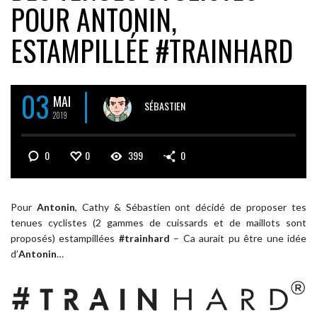
POUR ANTONIN,
ESTAMPILLÉE #TRAINHARD
03
MAI
SÉBASTIEN
2019
0
0
399
0
Pour
Antonin
, Cathy & Sébastien ont décidé de proposer tes
tenues cyclistes (2 gammes de cuissards et de maillots sont
proposés) estampillées
#trainhard
– Ca aurait pu être une idée
d’
Antonin
…