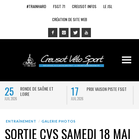
#TRAINHARD
FSGT 71
CREUSOT INFOS
LE JSL
CRÉATION DE SITE WEB
25
17
RONDE DE SAÔNE ET
PRIX VAISON PISTE FSGT
LOIRE
JUIL 2026
JUIL 2026
J
ENTRAÎNEMENT
GALERIE PHOTOS
SORTIE CVS SAMEDI 18 MAI