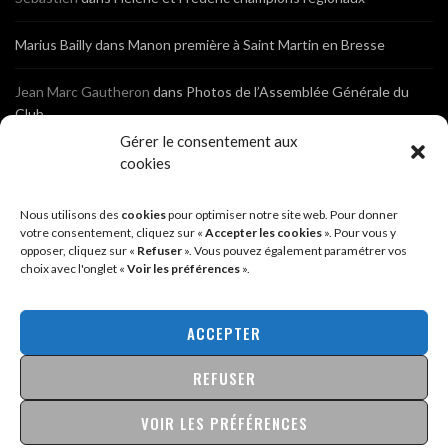
Marius Bailly
dans
Manon première à Saint Martin en Bresse
Jean Marc Gautheron
dans
Photos de l’Assemblée Générale du
Club
Gérer le consentement aux
Tony
dans
Photos de l’Assemblée Générale du Club
cookies
Sébastien
dans
Cyclocross de Brochon (21)
Nous utilisons des
cookies
pour optimiser notre site web. Pour donner
votre consentement, cliquez sur «
Accepter les cookies
». Pour vous y
opposer, cliquez sur «
Refuser
». Vous pouvez également paramétrer vos
Breniaux
dans
Cyclocross de Brochon (21)
choix avec l'onglet «
Voir les préférences
».
Anonyme
dans
Diététique Nutrition 71 – Cécile Guyon Robert
ACCEPTER
REFUSER
@2026 - SITE CRÉÉ PAR
SÉBASTIEN LANDRÉ
MENTIONS LÉGALES & POLITIQUE DE CONFIDENTIALITÉ
VOIR LES PRÉFÉRENCES