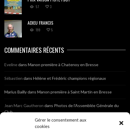
57
3
ADIEU FRANCIS
199
5
COMMENTAIRES RÉCENTS
Eveline
dans
Manon première à Chatenoy en Bresse
Sébastien
dans
Hélène et Frédéric champions régionaux
Marius Bailly
dans
Manon première à Saint Martin en Bresse
Jean Marc Gautheron
dans
Photos de l’Assemblée Générale du
Club
Gérer le consentement aux
Tony
dans
Photos de l’Assemblée Générale du Club
cookies