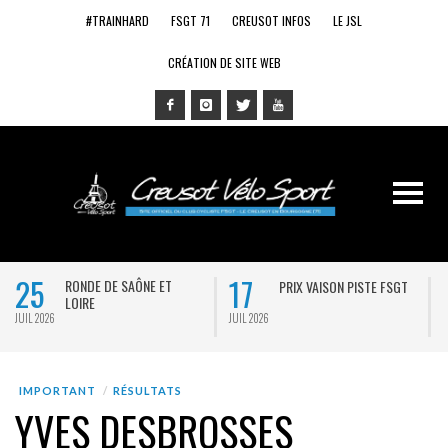
#TRAINHARD
FSGT 71
CREUSOT INFOS
LE JSL
CRÉATION DE SITE WEB
25
17
RONDE DE SAÔNE ET
PRIX VAISON PISTE FSGT
LOIRE
JUIL 2026
JUIL 2026
J
IMPORTANT
RÉSULTATS
YVES DESBROSSES