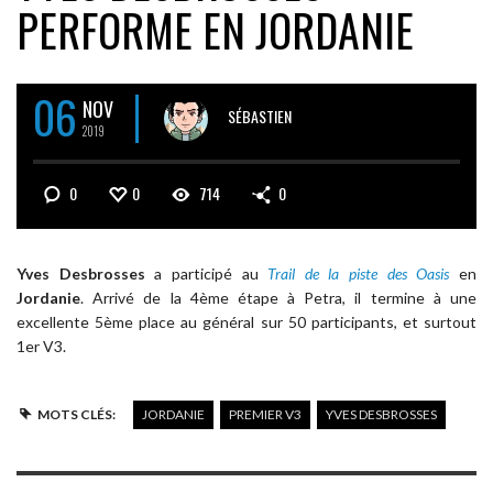
PERFORME EN JORDANIE
06
NOV
SÉBASTIEN
2019
0
0
714
0
Yves Desbrosses
a participé au
Trail de la piste des Oasis
en
Jordanie
. Arrivé de la 4ème étape à Petra, il termine à une
excellente 5ème place au général sur 50 participants, et surtout
1er V3.
MOTS CLÉS:
JORDANIE
PREMIER V3
YVES DESBROSSES