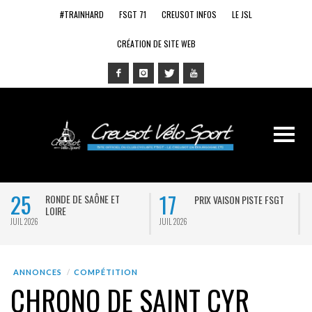
#TRAINHARD
FSGT 71
CREUSOT INFOS
LE JSL
CRÉATION DE SITE WEB
25
17
RONDE DE SAÔNE ET
PRIX VAISON PISTE FSGT
LOIRE
JUIL 2026
JUIL 2026
J
ANNONCES
COMPÉTITION
CHRONO DE SAINT CYR