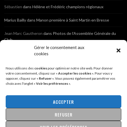
Sébastien
dans
Hélène et Frédéric champions régionaux
Marius Bailly
dans
Manon première à Saint Martin en Bresse
Jean Marc Gautheron
dans
Photos de l’Assemblée Générale du
Club
Gérer le consentement aux
Tony
dans
Photos de l’Assemblée Générale du Club
cookies
Sébastien
dans
Cyclocross de Brochon (21)
Nous utilisons des
cookies
pour optimiser notre site web. Pour donner
votre consentement, cliquez sur «
Accepter les cookies
». Pour vous y
opposer, cliquez sur «
Refuser
». Vous pouvez également paramétrer vos
Breniaux
dans
Cyclocross de Brochon (21)
choix avec l'onglet «
Voir les préférences
».
Anonyme
dans
Diététique Nutrition 71 – Cécile Guyon Robert
ACCEPTER
REFUSER
@2026 - SITE CRÉÉ PAR
SÉBASTIEN LANDRÉ
MENTIONS LÉGALES & POLITIQUE DE CONFIDENTIALITÉ