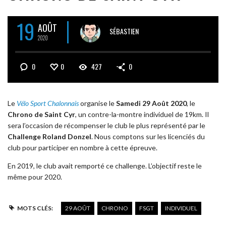
19
AOÛT
SÉBASTIEN
2020
0
0
427
0
Le
Vélo Sport Chalonnais
organise le
Samedi 29 Août 2020
, le
Chrono de Saint Cyr
, un contre-la-montre individuel de 19km. Il
sera l’occasion de récompenser le club le plus représenté par le
Challenge Roland Donzel
. Nous comptons sur les licenciés du
club pour participer en nombre à cette épreuve.
En 2019, le club avait remporté ce challenge. L’objectif reste le
même pour 2020.
MOTS CLÉS:
29 AOÛT
CHRONO
FSGT
INDIVIDUEL