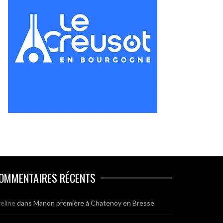
OMMENTAIRES RÉCENTS
eline
dans
Manon première à Chatenoy en Bresse