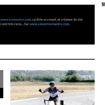
N
r
www.creusotvs.com
, cycliste accompli, et créateur de site
 sont très rares... Sur
www.sebastienlandre.com
.