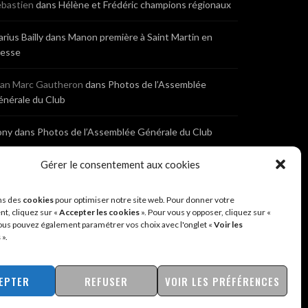
bastien
dans
Hélène et Frédéric champions régionaux
rius Bailly
dans
Manon première à Saint Martin en
resse
ean Marc Gautheron
dans
Photos de l’Assemblée
nérale du Club
ony
dans
Photos de l’Assemblée Générale du Club
bastien
dans
Cyclocross de Brochon (21)
Gérer le consentement aux cookies
eniaux
dans
Cyclocross de Brochon (21)
ns des
cookies
pour optimiser notre site web. Pour donner votre
t, cliquez sur «
Accepter les cookies
». Pour vous y opposer, cliquez sur «
ous pouvez également paramétrer vos choix avec l'onglet «
Voir les
nonyme
dans
Diététique Nutrition 71 – Cécile Guyon
s
».
obert
EPTER
REFUSER
VOIR LES PRÉFÉRENCES