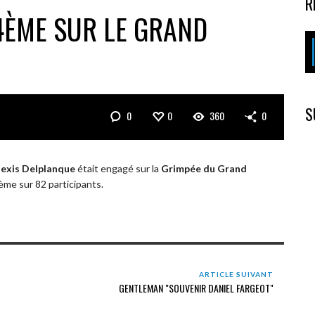
R
4ÈME SUR LE GRAND
S
0
0
360
0
lexis Delplanque
était engagé sur la
Grimpée du Grand
24ème sur 82 participants.
ARTICLE SUIVANT
GENTLEMAN "SOUVENIR DANIEL FARGEOT"