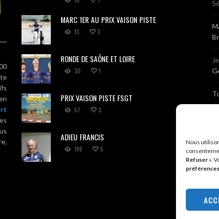
Sé
MARC 1ER AU PRIX VAISON PISTE
Ma
13
3
B
RONDE DE SAÔNE ET LOIRE
J
100
30
1
Gé
ute
ifs
T
PRIX VAISON PISTE FSGT
 en
rt
57
3
Sé
es
us
ADIEU FRANCIS
Br
re,
Nous utiliso
199
5
consentemen
Refuser
». V
A
préférence
R
ACC