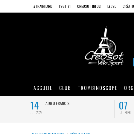
#TRAINHARD
FSGT 71
CREUSOT INFOS
LE JSL
CRÉATI
ACCUEIL
CLUB
TROMBINOSCOPE
ORG
14
07
ADIEU FRANCIS
JUIL 2026
JUIL 2026