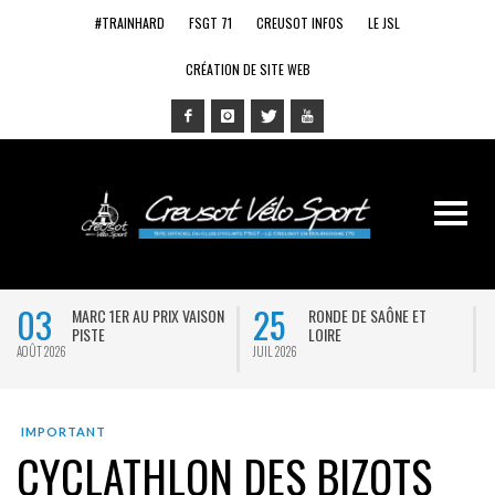
#TRAINHARD
FSGT 71
CREUSOT INFOS
LE JSL
CRÉATION DE SITE WEB
03
25
MARC 1ER AU PRIX VAISON
RONDE DE SAÔNE ET
PISTE
LOIRE
AOÛT 2026
JUIL 2026
J
IMPORTANT
CYCLATHLON DES BIZOTS