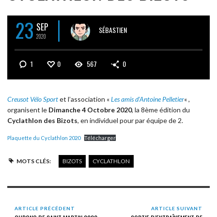
23
SEP
SÉBASTIEN
2020
1
0
567
0
Creusot Vélo Sport
et l’association «
Les amis d’Antoine Pelletier
« ,
organisent le
Dimanche 4 Octobre 2020
, la 8ème édition du
Cyclathlon des Bizots
, en individuel pour par équipe de 2.
Plaquette du Cyclathlon 2020
Télécharger
MOTS CLÉS:
BIZOTS
CYCLATHLON
ARTICLE PRÉCÉDENT
ARTICLE SUIVANT