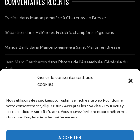
COMMENTAIRES RÉCENTS
Eveline
dans
Manon première à Chatenoy en Bresse
Sébastien
dans
Hélène et Frédéric champions régionaux
Marius Bailly
dans
Manon première à Saint Martin en Bresse
Jean Marc Gautheron
dans
Photos de l’Assemblée Générale du
Club
Gérer le consentement aux
Tony
dans
Photos de l’Assemblée Générale du Club
cookies
Sébastien
dans
Cyclocross de Brochon (21)
Nous utilisons des
cookies
pour optimiser notre site web. Pour donner
votre consentement, cliquez sur «
Accepter les cookies
». Pour vous y
opposer, cliquez sur «
Refuser
». Vous pouvez également paramétrer vos
Breniaux
dans
Cyclocross de Brochon (21)
choix avec l'onglet «
Voir les préférences
».
Anonyme
dans
Diététique Nutrition 71 – Cécile Guyon Robert
ACCEPTER