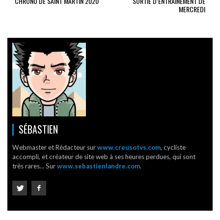
CHRONO DE SAINT MARTIN 2020
SORTIE D’ENTRAÎNEMENT DE
MERCREDI
SÉBASTIEN
Webmaster et Rédacteur sur
www.creusotvs.com
, cycliste
accompli, et créateur de site web à ses heures perdues, qui sont
très rares... Sur
www.sebastienlandre.com
.