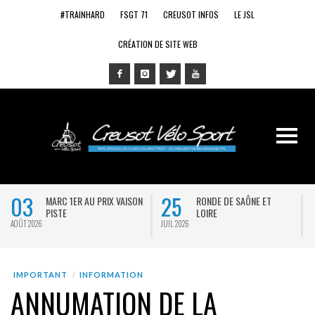
#TRAINHARD
FSGT 71
CREUSOT INFOS
LE JSL
CRÉATION DE SITE WEB
03
25
MARC 1ER AU PRIX VAISON
RONDE DE SAÔNE ET
PISTE
LOIRE
AOÛT 2026
JUIL 2026
J
IMPORTANT
INFORMATION
ANNUMATION DE LA