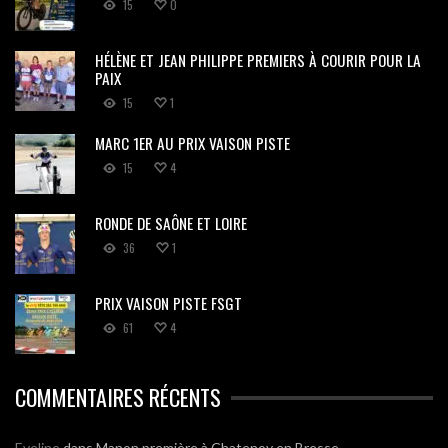
15
0
HÉLÈNE ET JEAN PHILIPPE PREMIERS À COURIR POUR LA
PAIX
15
1
MARC 1ER AU PRIX VAISON PISTE
15
4
RONDE DE SAÔNE ET LOIRE
36
1
PRIX VAISON PISTE FSGT
61
4
COMMENTAIRES RÉCENTS
Eveline
dans
Manon première à Chatenoy en Bresse