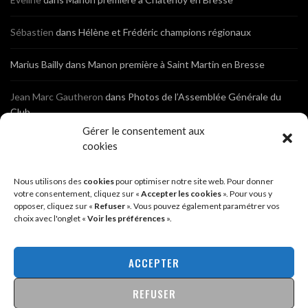
Sébastien
dans
Hélène et Frédéric champions régionaux
Marius Bailly
dans
Manon première à Saint Martin en Bresse
Jean Marc Gautheron
dans
Photos de l’Assemblée Générale du
Club
Gérer le consentement aux
Tony
dans
Photos de l’Assemblée Générale du Club
cookies
Sébastien
dans
Cyclocross de Brochon (21)
Nous utilisons des
cookies
pour optimiser notre site web. Pour donner
votre consentement, cliquez sur «
Accepter les cookies
». Pour vous y
opposer, cliquez sur «
Refuser
». Vous pouvez également paramétrer vos
Breniaux
dans
Cyclocross de Brochon (21)
choix avec l'onglet «
Voir les préférences
».
Anonyme
dans
Diététique Nutrition 71 – Cécile Guyon Robert
ACCEPTER
REFUSER
@2026 - SITE CRÉÉ PAR
SÉBASTIEN LANDRÉ