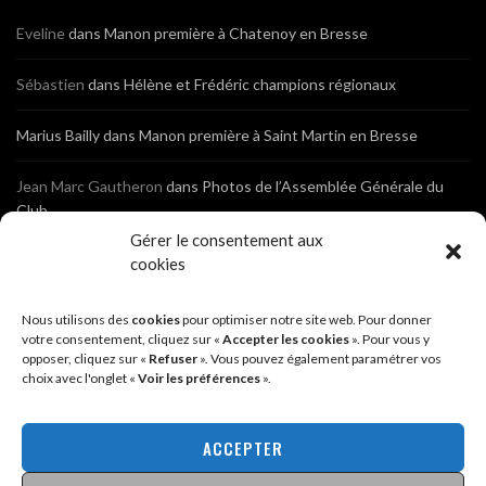
Eveline
dans
Manon première à Chatenoy en Bresse
Sébastien
dans
Hélène et Frédéric champions régionaux
Marius Bailly
dans
Manon première à Saint Martin en Bresse
Jean Marc Gautheron
dans
Photos de l’Assemblée Générale du
Club
Gérer le consentement aux
Tony
dans
Photos de l’Assemblée Générale du Club
cookies
Sébastien
dans
Cyclocross de Brochon (21)
Nous utilisons des
cookies
pour optimiser notre site web. Pour donner
votre consentement, cliquez sur «
Accepter les cookies
». Pour vous y
opposer, cliquez sur «
Refuser
». Vous pouvez également paramétrer vos
Breniaux
dans
Cyclocross de Brochon (21)
choix avec l'onglet «
Voir les préférences
».
Anonyme
dans
Diététique Nutrition 71 – Cécile Guyon Robert
ACCEPTER