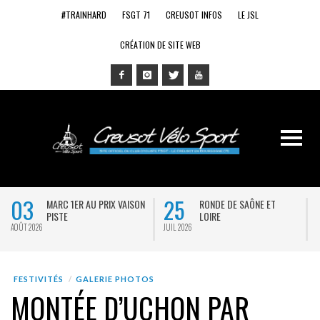
#TRAINHARD
FSGT 71
CREUSOT INFOS
LE JSL
CRÉATION DE SITE WEB
03
25
MARC 1ER AU PRIX VAISON
RONDE DE SAÔNE ET
PISTE
LOIRE
AOÛT 2026
JUIL 2026
J
FESTIVITÉS
GALERIE PHOTOS
MONTÉE D’UCHON PAR