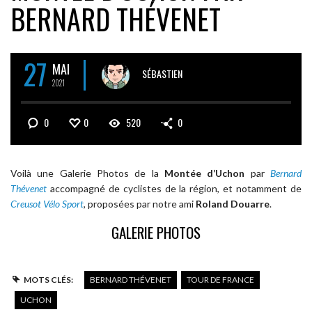
BERNARD THÉVENET
27
MAI
SÉBASTIEN
2021
0
0
520
0
Voilà une Galerie Photos de la
Montée d’Uchon
par
Bernard
Thévenet
accompagné de cyclistes de la région, et notamment de
Creusot Vélo Sport
, proposées par notre ami
Roland Douarre
.
GALERIE PHOTOS
MOTS CLÉS:
BERNARD THÉVENET
TOUR DE FRANCE
UCHON