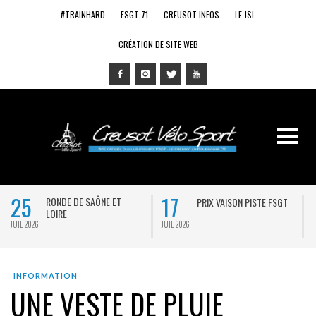
#TRAINHARD
FSGT 71
CREUSOT INFOS
LE JSL
CRÉATION DE SITE WEB
25
17
RONDE DE SAÔNE ET
PRIX VAISON PISTE FSGT
LOIRE
JUIL 2026
JUIL 2026
J
INFORMATION
UNE VESTE DE PLUIE