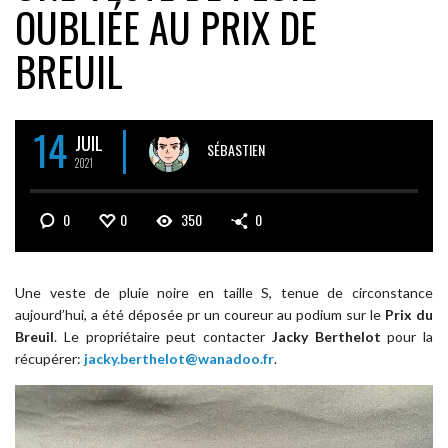
OUBLIÉE AU PRIX DE
BREUIL
14
JUIL
SÉBASTIEN
2021
0
0
350
0
Une veste de pluie noire en taille S, tenue de circonstance
aujourd’hui, a été déposée pr un coureur au podium sur le
Prix du
Breuil
. Le propriétaire peut contacter
Jacky Berthelot
pour la
récupérer:
jacky.berthelot@wanadoo.fr
.