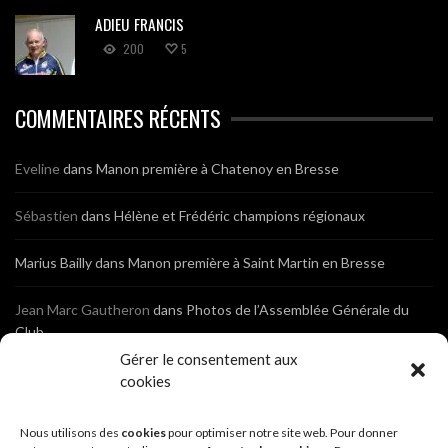
ADIEU FRANCIS
200
5
COMMENTAIRES RÉCENTS
Eveline
dans
Manon première à Chatenoy en Bresse
Sébastien
dans
Hélène et Frédéric champions régionaux
Marius Bailly
dans
Manon première à Saint Martin en Bresse
Jean Marc Gautheron
dans
Photos de l’Assemblée Générale du
Club
Gérer le consentement aux
Tony
dans
Photos de l’Assemblée Générale du Club
cookies
Sébastien
dans
Cyclocross de Brochon (21)
Nous utilisons des
cookies
pour optimiser notre site web. Pour donner