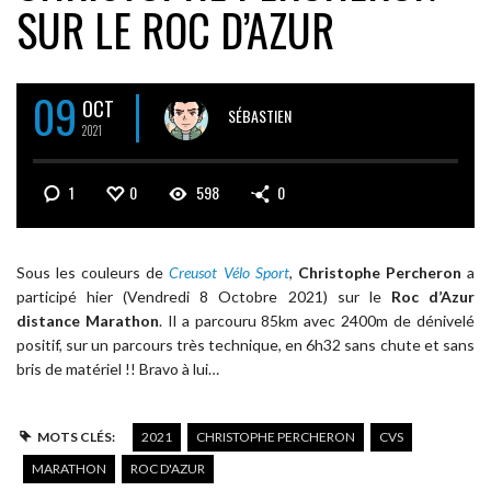
SUR LE ROC D’AZUR
09
OCT
SÉBASTIEN
2021
1
0
598
0
Sous les couleurs de
Creusot Vélo Sport
,
Christophe Percheron
a
participé hier (Vendredi 8 Octobre 2021) sur le
Roc d’Azur
distance Marathon
. Il a parcouru 85km avec 2400m de dénivelé
positif, sur un parcours très technique, en 6h32 sans chute et sans
bris de matériel !! Bravo à lui…
MOTS CLÉS:
2021
CHRISTOPHE PERCHERON
CVS
MARATHON
ROC D'AZUR