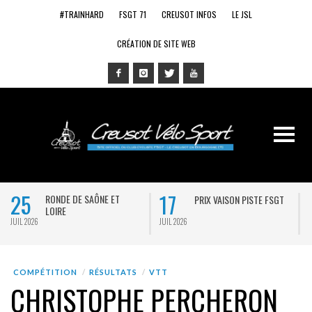
#TRAINHARD
FSGT 71
CREUSOT INFOS
LE JSL
CRÉATION DE SITE WEB
25
17
RONDE DE SAÔNE ET
PRIX VAISON PISTE FSGT
LOIRE
JUIL 2026
JUIL 2026
J
COMPÉTITION
RÉSULTATS
VTT
CHRISTOPHE PERCHERON