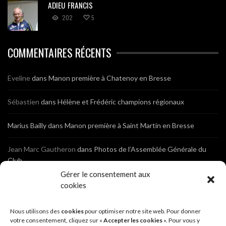
ADIEU FRANCIS
202
5
COMMENTAIRES RÉCENTS
Eveline
dans
Manon première à Chatenoy en Bresse
Sébastien
dans
Hélène et Frédéric champions régionaux
Marius Bailly
dans
Manon première à Saint Martin en Bresse
Jean Marc Gautheron
dans
Photos de l’Assemblée Générale du
Club
Gérer le consentement aux
Tony
dans
Photos de l’Assemblée Générale du Club
cookies
Sébastien
dans
Cyclocross de Brochon (21)
Nous utilisons des
cookies
pour optimiser notre site web. Pour donner
votre consentement, cliquez sur «
Accepter les cookies
». Pour vous y