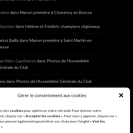
eline
dans
Manon première à Chatenoy en Bresse
bastien
dans
Hélène et Frédéric champions régionaux
rius Bailly
dans
Manon première à Saint Martin en
resse
ean Marc Gautheron
dans
Photos de l’Assemblée
nérale du Club
ony
dans
Photos de l’Assemblée Générale du Club
Gérer le consentement aux cookies
bastien
dans
Cyclocross de Brochon (21)
eniaux
dans
Cyclocross de Brochon (21)
ns des
cookies
pour optimiser notre site web. Pour donner votre
t, cliquez sur «
Accepter les cookies
». Pour vous y opposer, cliquez sur «
ous pouvez également paramétrer vos choix avec l'onglet «
Voir les
nonyme
dans
Diététique Nutrition 71 – Cécile Guyon
s
».
obert