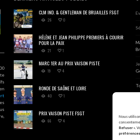
CLM IND. & GENTLEMAN DE BRUAILLES FSGT
Ev
26
0
Sé
HÉLÈNE ET JEAN PHILIPPE PREMIERS À COURIR
POUR LA PAIX
Ma
B
21
1
MARC 1ER AU PRIX VAISON PISTE
J
100
19
4
Gé
ute
ifs
T
RONDE DE SAÔNE ET LOIRE
 en
rt
40
1
Sé
es
us
PRIX VAISON PISTE FSGT
Br
re,
Nous utiliso
66
4
consentemen
Refuser
». V
A
préférence
R