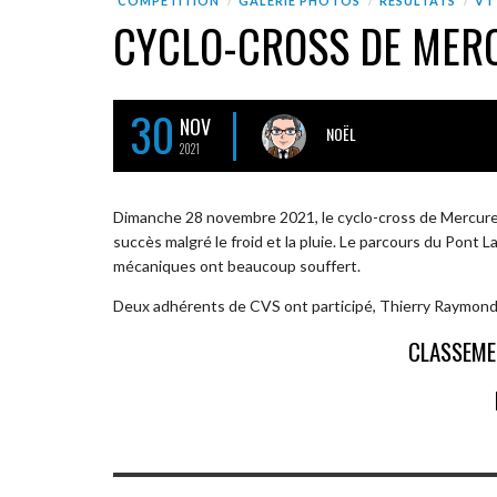
COMPÉTITION
GALERIE PHOTOS
RÉSULTATS
VT
CYCLO-CROSS DE MER
30
NOV
NOËL
2021
Dimanche 28 novembre 2021, le cyclo-cross de Mercure
succès malgré le froid et la pluie. Le parcours du Pont L
mécaniques ont beaucoup souffert.
Deux adhérents de CVS ont participé, Thierry Raymon
CLASSEME