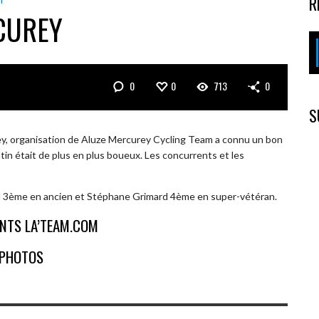
R
T
CUREY
0
0
713
0
S
y, organisation de Aluze Mercurey Cycling Team a connu un bon
atin était de plus en plus boueux. Les concurrents et les
d 3ème en ancien et Stéphane Grimard 4ème en super-vétéran.
NTS LA’TEAM.COM
PHOTOS