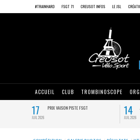
#TRAINHARD
FSGT 71
CREUSOT INFOS
LE JSL
CRÉATI
ACCUEIL
CLUB
TROMBINOSCOPE
ORG
17
14
PRIX VAISON PISTE FSGT
JUIL 2026
JUIL 2026