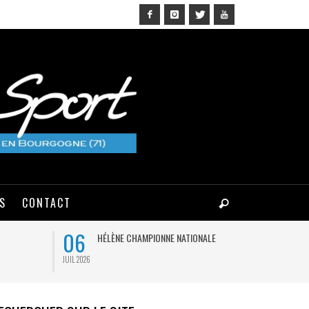
NS
CONTACT
06
09
C
HÉLÈNE CHAMPIONNE NATIONALE
F
JUIL 2026
AOÛT 2026