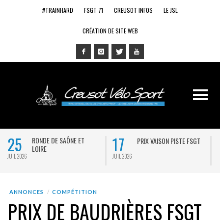
#TRAINHARD
FSGT 71
CREUSOT INFOS
LE JSL
CRÉATION DE SITE WEB
25
17
RONDE DE SAÔNE ET
PRIX VAISON PISTE FSGT
LOIRE
JUIL 2026
JUIL 2026
J
ANNONCES
COMPÉTITION
PRIX DE BAUDRIÈRES FSGT