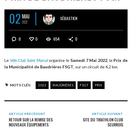
02
MAI
SÉBASTIEN
2022
0
0
654
0
Le
Vélo Club Saint Marcel
organise le
Samedi 7 Mai 2022
, le
Prix de
la Municipalité de Baudrières FSGT
, sur un circuit de 4,2 km.
MOTS CLÉS:
2022
BAUDRIÈRES
FSGT
PRIX
ARTICLE PRÉCÉDENT
ARTICLE SUIVANT
RETOUR SUR LA REMISE DES
SITE DU TRIATHLON CLUB
NOUVEAUX ÉQUIPEMENTS
SEURROIS