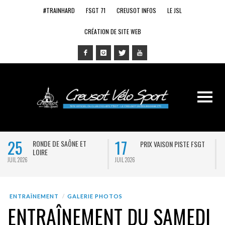
#TRAINHARD
FSGT 71
CREUSOT INFOS
LE JSL
CRÉATION DE SITE WEB
25
17
RONDE DE SAÔNE ET
PRIX VAISON PISTE FSGT
LOIRE
JUIL 2026
JUIL 2026
J
ENTRAÎNEMENT
GALERIE PHOTOS
ENTRAÎNEMENT DU SAMEDI