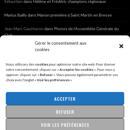
Sébastien
dans
Hélène et Frédéric champions régionaux
Marius Bailly
dans
Manon première à Saint Martin en Bresse
Jean Marc Gautheron
dans
Photos de l’Assemblée Générale du
Club
Gérer le consentement aux
Tony
dans
Photos de l’Assemblée Générale du Club
cookies
Sébastien
dans
Cyclocross de Brochon (21)
Nous utilisons des
cookies
pour optimiser notre site web. Pour donner
votre consentement, cliquez sur «
Accepter les cookies
». Pour vous y
opposer, cliquez sur «
Refuser
». Vous pouvez également paramétrer vos
Breniaux
dans
Cyclocross de Brochon (21)
choix avec l'onglet «
Voir les préférences
».
Anonyme
dans
Diététique Nutrition 71 – Cécile Guyon Robert
ACCEPTER
REFUSER
@2026 - SITE CRÉÉ PAR
SÉBASTIEN LANDRÉ
MENTIONS LÉGALES & POLITIQUE DE CONFIDENTIALITÉ
VOIR LES PRÉFÉRENCES