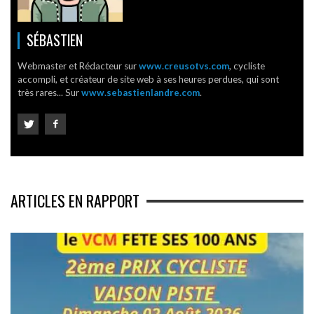
SÉBASTIEN
Webmaster et Rédacteur sur
www.creusotvs.com
, cycliste
accompli, et créateur de site web à ses heures perdues, qui sont
très rares... Sur
www.sebastienlandre.com
.
ARTICLES EN RAPPORT