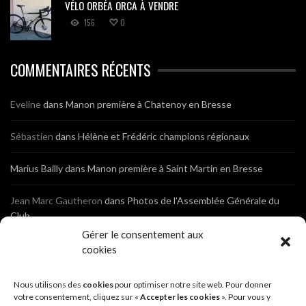
VÉLO ORBÉA ORCA À VENDRE
156
0
COMMENTAIRES RÉCENTS
Eveline
dans
Manon première à Chatenoy en Bresse
Sébastien
dans
Hélène et Frédéric champions régionaux
Marius Bailly
dans
Manon première à Saint Martin en Bresse
Jean Marc Gautheron
dans
Photos de l’Assemblée Générale du
Club
Gérer le consentement aux
Tony
dans
Photos de l’Assemblée Générale du Club
cookies
Sébastien
dans
Cyclocross de Brochon (21)
Nous utilisons des
cookies
pour optimiser notre site web. Pour donner
votre consentement, cliquez sur «
Accepter les cookies
». Pour vous y