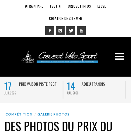
#TRAINHARD
FSGT 71
CREUSOT INFOS
LE JSL
CRÉATION DE SITE WEB
17
14
PRIX VAISON PISTE FSGT
ADIEU FRANCIS
JUIL 2026
JUIL 2026
J
COMPÉTITION
GALERIE PHOTOS
DES PHOTOS DU PRIX DU