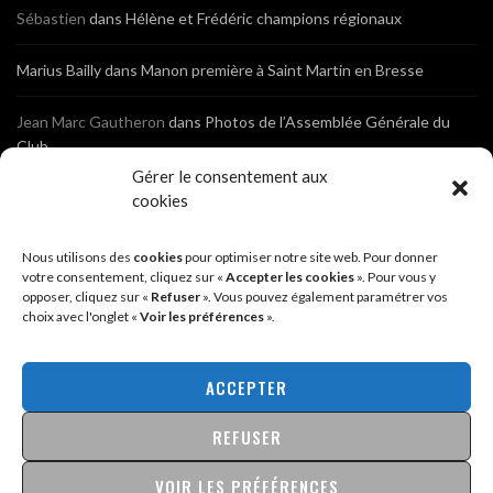
Sébastien
dans
Hélène et Frédéric champions régionaux
Marius Bailly
dans
Manon première à Saint Martin en Bresse
Jean Marc Gautheron
dans
Photos de l’Assemblée Générale du
Club
Gérer le consentement aux
Tony
dans
Photos de l’Assemblée Générale du Club
cookies
Sébastien
dans
Cyclocross de Brochon (21)
Nous utilisons des
cookies
pour optimiser notre site web. Pour donner
votre consentement, cliquez sur «
Accepter les cookies
». Pour vous y
opposer, cliquez sur «
Refuser
». Vous pouvez également paramétrer vos
Breniaux
dans
Cyclocross de Brochon (21)
choix avec l'onglet «
Voir les préférences
».
Anonyme
dans
Diététique Nutrition 71 – Cécile Guyon Robert
ACCEPTER
REFUSER
@2026 - SITE CRÉÉ PAR
SÉBASTIEN LANDRÉ
MENTIONS LÉGALES & POLITIQUE DE CONFIDENTIALITÉ
VOIR LES PRÉFÉRENCES