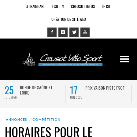
#TRAINHARD
FSGT 71
CREUSOT INFOS
LE JSL
CRÉATION DE SITE WEB
25
17
RONDE DE SAÔNE ET
PRIX VAISON PISTE FSGT
LOIRE
JUIL 2026
JUIL 2026
J
ANNONCES
COMPÉTITION
HORAIRES POUR LE