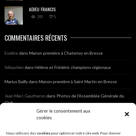
ADIEU FRANCIS
201
5
COMMENTAIRES RÉCENTS
Eveline
dans
Manon première à Chatenoy en Bresse
Sébastien
dans
Hélène et Frédéric champions régionaux
Marius Bailly
dans
Manon première à Saint Martin en Bresse
Jean Marc Gautheron
dans
Photos de l’Assemblée Générale du
Club
Gérer le consentement aux
Tony
dans
Photos de l’Assemblée Générale du Club
cookies
Sébastien
dans
Cyclocross de Brochon (21)
Nous utilisons des
cookies
pour optimiser notre site web. Pour donner