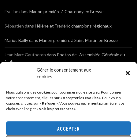
Eveline
dans
Manon première à Chatenoy en Bresse
Sébastien
dans
Hélène et Frédéric champions régionaux
Marius Bailly
dans
Manon première à Saint Martin en Bresse
Jean Marc Gautheron
dans
Photos de l’Assemblée Générale du
Club
Gérer le consentement aux
Tony
dans
Photos de l’Assemblée Générale du Club
cookies
Sébastien
dans
Cyclocross de Brochon (21)
Nous utilisons des
cookies
pour optimiser notre site web. Pour donner
votre consentement, cliquez sur «
Accepter les cookies
». Pour vous y
opposer, cliquez sur «
Refuser
». Vous pouvez également paramétrer vos
Breniaux
dans
Cyclocross de Brochon (21)
choix avec l'onglet «
Voir les préférences
».
Anonyme
dans
Diététique Nutrition 71 – Cécile Guyon Robert
ACCEPTER