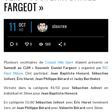
FARGEOT »
11
OCT
SÉBASTIEN
2022
0
0
569
0
Plusieurs sociétaires de
Creusot Vélo Sport
étaient présents ce
Samedi au CLM « Souvenir Daniel Fargeot »
organisé par l’
EC
Flacé Mâcon
. Ont participé:
Jean Baptiste Honoré
,
Sébastien
Jolivot
,
Éric Huret
,
Jean Philippe Bérard
et
Jacky Berthelot
.
Victoire dans la catégorie 41/50 pour
Sébastien Jolivot
en
individuel et 3éme pour
Jean Baptiste Honoré
.
En catégorie 51/60
Sébastien Jolivot
avec
Éric Huret
terminent
1ers, et
Jean Philippe Bérard
avec
Valentin Bérard
sont 3ème.