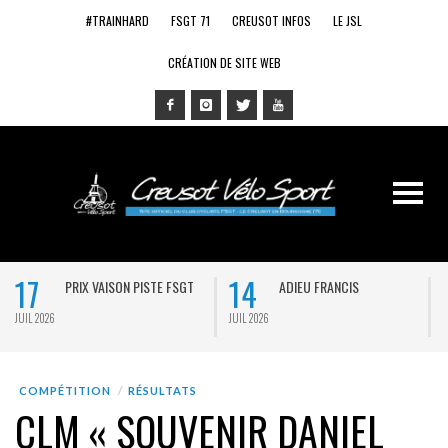
#TRAINHARD
FSGT 71
CREUSOT INFOS
LE JSL
CRÉATION DE SITE WEB
17
14
PRIX VAISON PISTE FSGT
ADIEU FRANCIS
JUIL 2026
JUIL 2026
J
COMPÉTITION
RÉSULTATS
CLM « SOUVENIR DANIEL