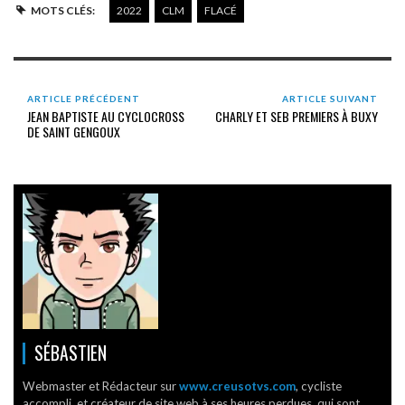
MOTS CLÉS:
2022
CLM
FLACÉ
ARTICLE PRÉCÉDENT
ARTICLE SUIVANT
JEAN BAPTISTE AU CYCLOCROSS
CHARLY ET SEB PREMIERS À BUXY
DE SAINT GENGOUX
SÉBASTIEN
Webmaster et Rédacteur sur
www.creusotvs.com
, cycliste
accompli, et créateur de site web à ses heures perdues, qui sont