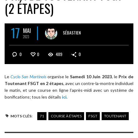
(2 ÉTAPES)
17
MAI
SÉBASTIEN
2023
0
0
489
0
Le
Cyclo San Martinois
organise le
Samedi 10 Juin 2023
, le
Prix de
Toutenant FSGT en 2 étapes
, avec un contre-la-montre individuel
le matin, et une course en ligne l’après-midi avec un système de
bonifications; tous les détails
ici
.
MOTS CLÉS:
71
COURSE À ÉTAPES
FSGT
TOUTENANT