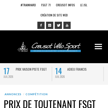
#TRAINHARD
FSGT 71
CREUSOT INFOS
LE JSL
CRÉATION DE SITE WEB
17
14
PRIX VAISON PISTE FSGT
ADIEU FRANCIS
JUIL 2026
JUIL 2026
J
ANNONCES
COMPÉTITION
PRIX DE TOUTENANT FSGT