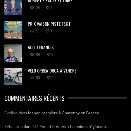
RONDE DE SAÔNE ET LOIRE
29
1
PRIX VAISON PISTE FSGT
56
3
ADIEU FRANCIS
196
5
VÉLO ORBÉA ORCA À VENDRE
156
0
COMMENTAIRES RÉCENTS
Eveline
dans
Manon première à Chatenoy en Bresse
Sébastien
dans
Hélène et Frédéric champions régionaux