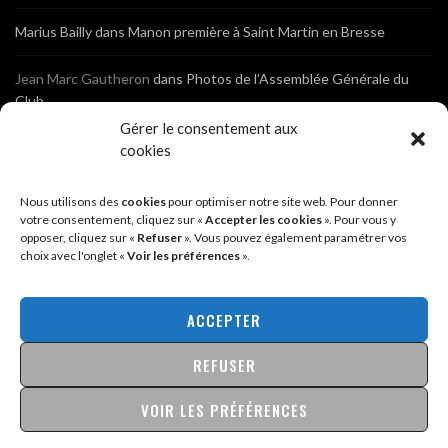
Marius Bailly
dans
Manon première à Saint Martin en Bresse
Jean Marc Gautheron
dans
Photos de l’Assemblée Générale du
Club
Gérer le consentement aux
Tony
dans
Photos de l’Assemblée Générale du Club
cookies
Sébastien
dans
Cyclocross de Brochon (21)
Nous utilisons des
cookies
pour optimiser notre site web. Pour donner
votre consentement, cliquez sur «
Accepter les cookies
». Pour vous y
opposer, cliquez sur «
Refuser
». Vous pouvez également paramétrer vos
Breniaux
dans
Cyclocross de Brochon (21)
choix avec l'onglet «
Voir les préférences
».
Anonyme
dans
Diététique Nutrition 71 – Cécile Guyon Robert
ACCEPTER
REFUSER
@2026 - SITE CRÉÉ PAR
SÉBASTIEN LANDRÉ
MENTIONS LÉGALES & POLITIQUE DE CONFIDENTIALITÉ
VOIR LES PRÉFÉRENCES