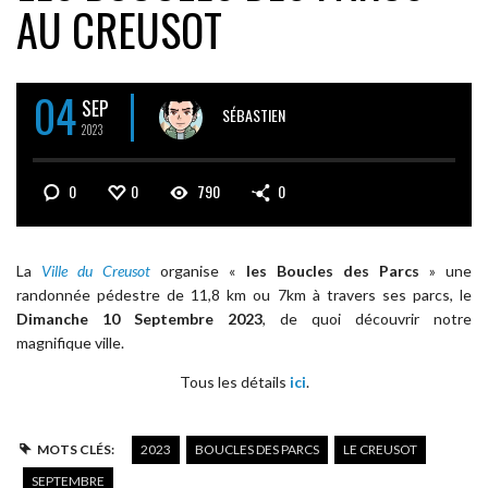
AU CREUSOT
04
SEP
SÉBASTIEN
2023
0
0
790
0
La
Ville du Creusot
organise «
les Boucles des Parcs
» une
randonnée pédestre de 11,8 km ou 7km à travers ses parcs, le
Dimanche 10 Septembre 2023
, de quoi découvrir notre
magnifique ville.
Tous les détails
ici
.
MOTS CLÉS:
2023
BOUCLES DES PARCS
LE CREUSOT
SEPTEMBRE