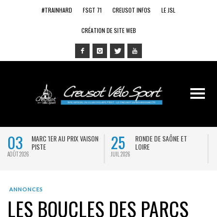
#TRAINHARD
FSGT 71
CREUSOT INFOS
LE JSL
CRÉATION DE SITE WEB
03
25
MARC 1ER AU PRIX VAISON
RONDE DE SAÔNE ET
PISTE
LOIRE
AOÛT 2026
JUIL 2026
J
ANNONCES
LES BOUCLES DES PARCS