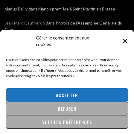
Marius Bailly
dans
Manon première à Saint Martin en Bresse
Jean Marc Gautheron
dans
Photos de l’Assemblée Générale du
Club
Gérer le consentement aux
Tony
dans
Photos de l’Assemblée Générale du Club
cookies
Sébastien
dans
Cyclocross de Brochon (21)
Nous utilisons des
cookies
pour optimiser notre site web. Pour donner
votre consentement, cliquez sur «
Accepter les cookies
». Pour vous y
opposer, cliquez sur «
Refuser
». Vous pouvez également paramétrer vos
Breniaux
dans
Cyclocross de Brochon (21)
choix avec l'onglet «
Voir les préférences
».
Anonyme
dans
Diététique Nutrition 71 – Cécile Guyon Robert
ACCEPTER
REFUSER
@2026 - SITE CRÉÉ PAR
SÉBASTIEN LANDRÉ
MENTIONS LÉGALES & POLITIQUE DE CONFIDENTIALITÉ
VOIR LES PRÉFÉRENCES