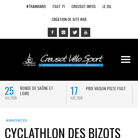
#TRAINHARD
FSGT 71
CREUSOT INFOS
LE JSL
CRÉATION DE SITE WEB
25
17
RONDE DE SAÔNE ET
PRIX VAISON PISTE FSGT
LOIRE
JUIL 2026
JUIL 2026
J
ANNONCES
CYCLATHLON DES BIZOTS