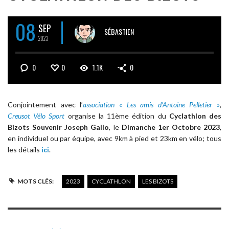
08
SEP
SÉBASTIEN
2023
0
0
1.1K
0
Conjointement avec l’
association « Les amis d’Antoine Pelletier »
,
Creusot Vélo Sport
organise la 11ème édition du
Cyclathlon des
Bizots Souvenir Joseph Gallo
, le
Dimanche 1er Octobre 2023
,
en individuel ou par équipe, avec 9km à pied et 23km en vélo; tous
les détails
ici
.
MOTS CLÉS:
2023
CYCLATHLON
LES BIZOTS