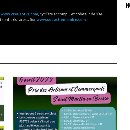
N
r
www.creusotvs.com
, cycliste accompli, et créateur de site
 sont très rares... Sur
www.sebastienlandre.com
.