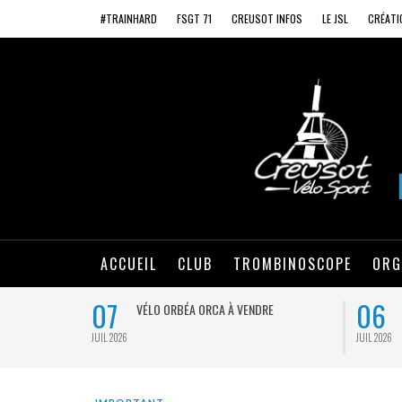
#TRAINHARD
FSGT 71
CREUSOT INFOS
LE JSL
CRÉATI
ACCUEIL
CLUB
TROMBINOSCOPE
ORG
07
06
VÉLO ORBÉA ORCA À VENDRE
JUIL 2026
JUIL 2026