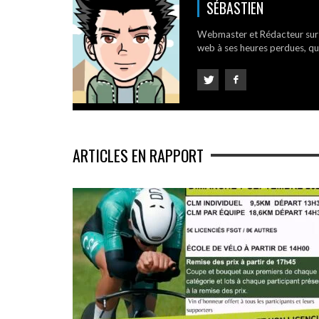
SÉBASTIEN
Webmaster et Rédacteur su
web à ses heures perdues, qui
ARTICLES EN RAPPORT