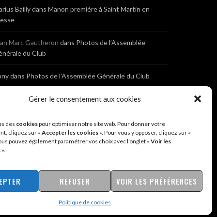
rius Bailly
dans
Manon première à Saint Martin en
resse
ean Marc Gautheron
dans
Photos de l’Assemblée
nérale du Club
ony
dans
Photos de l’Assemblée Générale du Club
bastien
dans
Cyclocross de Brochon (21)
Gérer le consentement aux cookies
eniaux
dans
Cyclocross de Brochon (21)
ns des
cookies
pour optimiser notre site web. Pour donner votre
t, cliquez sur «
Accepter les cookies
». Pour vous y opposer, cliquez sur «
ous pouvez également paramétrer vos choix avec l'onglet «
Voir les
nonyme
dans
Diététique Nutrition 71 – Cécile Guyon
s
».
obert
EPTER
REFUSER
VOIR LES PRÉFÉRENCES
Politique de cookies