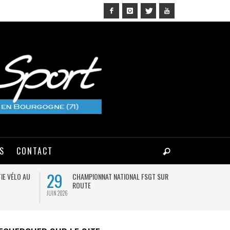
NS
CONTACT
29
03
IE VÉLO AU
CHAMPIONNAT NATIONAL FSGT SUR
MA
ROUTE
JUIN 2026
AOÛT 2026