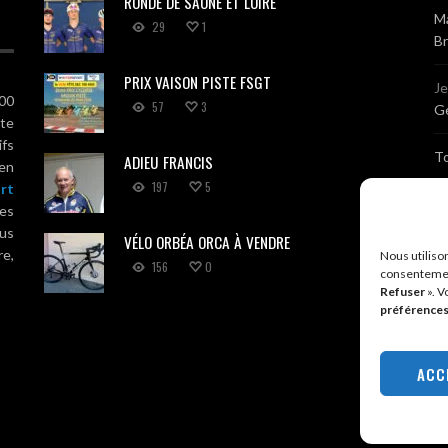
RONDE DE SAÔNE ET LOIRE
Ma
29
1
B
PRIX VAISON PISTE FSGT
J
100
57
3
Gé
ute
ifs
T
ADIEU FRANCIS
 en
197
5
rt
Sé
es
us
VÉLO ORBÉA ORCA À VENDRE
Br
re,
Nous utiliso
156
0
consentemen
Refuser
». V
A
préférence
R
ACC