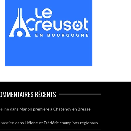
OMMENTAIRES RÉCENTS
eline
dans
Manon première à Chatenoy en Bresse
bastien
dans
Hélène et Frédéric champions régionaux