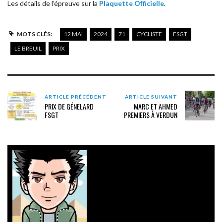
Les détails de l’épreuve sur la
Plaquette Officielle
.
MOTS CLÉS:
12 MAI
2024
71
CYCLISTE
FSGT
LE BREUIL
PRIX
ARTICLE PRÉCÉDENT
ARTICLE SUIVANT
PRIX DE GÉNELARD
MARC ET AHMED
FSGT
PREMIERS À VERDUN