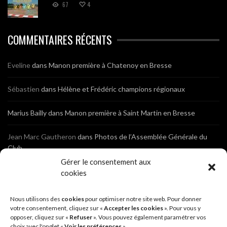
67
4
COMMENTAIRES RÉCENTS
Eveline
dans
Manon première à Chatenoy en Bresse
Sébastien
dans
Hélène et Frédéric champions régionaux
Marius Bailly
dans
Manon première à Saint Martin en Bresse
Jean Marc Gautheron
dans
Photos de l’Assemblée Générale du
Club
Gérer le consentement aux
Tony
dans
Photos de l’Assemblée Générale du Club
cookies
Sébastien
dans
Cyclocross de Brochon (21)
Nous utilisons des
cookies
pour optimiser notre site web. Pour donner
votre consentement, cliquez sur «
Accepter les cookies
». Pour vous y
opposer, cliquez sur «
Refuser
». Vous pouvez également paramétrer vos
Breniaux
dans
Cyclocross de Brochon (21)
choix avec l'onglet «
Voir les préférences
».