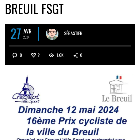
BREUIL FSGT
27
AVR
SÉBASTIEN
2024
0
2
1.6K
0