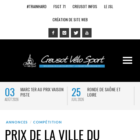
#TRAINHARD
FSGT 71
CREUSOT INFOS
LE JSL
CRÉATION DE SITE WEB
03
25
MARC 1ER AU PRIX VAISON
RONDE DE SAÔNE ET
PISTE
LOIRE
AOÛT 2026
JUIL 2026
J
ANNONCES
COMPÉTITION
PRIX DE LA VILLE DU