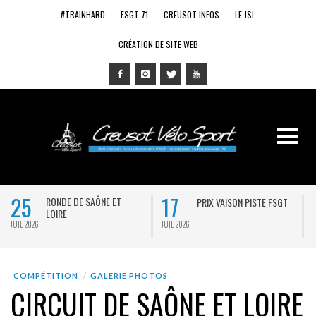
#TRAINHARD
FSGT 71
CREUSOT INFOS
LE JSL
CRÉATION DE SITE WEB
25
17
RONDE DE SAÔNE ET
PRIX VAISON PISTE FSGT
LOIRE
JUIL 2026
JUIL 2026
J
COMPÉTITION
GALERIE PHOTOS
CIRCUIT DE SAÔNE ET LOIRE