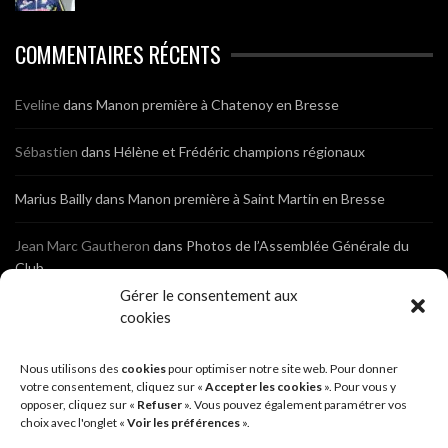
COMMENTAIRES RÉCENTS
Eveline
dans
Manon première à Chatenoy en Bresse
Sébastien
dans
Hélène et Frédéric champions régionaux
Marius Bailly
dans
Manon première à Saint Martin en Bresse
Jean Marc Gautheron
dans
Photos de l’Assemblée Générale du
Club
Gérer le consentement aux
Tony
dans
Photos de l’Assemblée Générale du Club
cookies
Sébastien
dans
Cyclocross de Brochon (21)
Nous utilisons des
cookies
pour optimiser notre site web. Pour donner
votre consentement, cliquez sur «
Accepter les cookies
». Pour vous y
opposer, cliquez sur «
Refuser
». Vous pouvez également paramétrer vos
Breniaux
dans
Cyclocross de Brochon (21)
choix avec l'onglet «
Voir les préférences
».