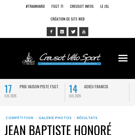
#TRAINHARD
FSGT 71
CREUSOT INFOS
LE JSL
CRÉATION DE SITE WEB
17
14
PRIX VAISON PISTE FSGT
ADIEU FRANCIS
JUIL 2026
JUIL 2026
J
COMPÉTITION
GALERIE PHOTOS
RÉSULTATS
JEAN BAPTISTE HONORÉ