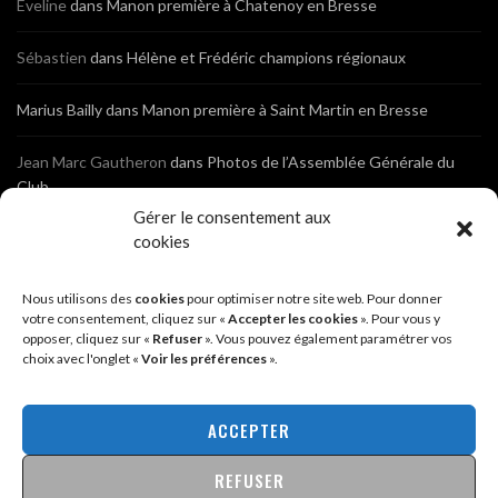
Eveline
dans
Manon première à Chatenoy en Bresse
Sébastien
dans
Hélène et Frédéric champions régionaux
Marius Bailly
dans
Manon première à Saint Martin en Bresse
Jean Marc Gautheron
dans
Photos de l’Assemblée Générale du
Club
Gérer le consentement aux
Tony
dans
Photos de l’Assemblée Générale du Club
cookies
Sébastien
dans
Cyclocross de Brochon (21)
Nous utilisons des
cookies
pour optimiser notre site web. Pour donner
votre consentement, cliquez sur «
Accepter les cookies
». Pour vous y
opposer, cliquez sur «
Refuser
». Vous pouvez également paramétrer vos
Breniaux
dans
Cyclocross de Brochon (21)
choix avec l'onglet «
Voir les préférences
».
Anonyme
dans
Diététique Nutrition 71 – Cécile Guyon Robert
ACCEPTER
REFUSER
@2026 - SITE CRÉÉ PAR
SÉBASTIEN LANDRÉ