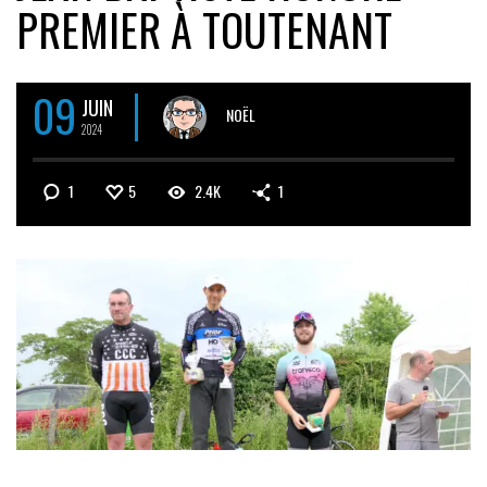
PREMIER À TOUTENANT
09
JUIN
NOËL
2024
1
5
2.4K
1