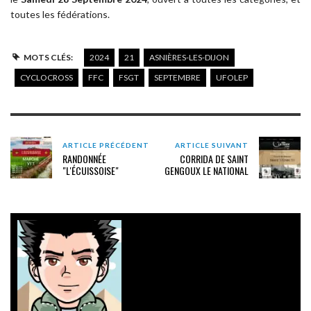
toutes les fédérations.
MOTS CLÉS:
2024
21
ASNIÈRES-LES-DIJON
CYCLOCROSS
FFC
FSGT
SEPTEMBRE
UFOLEP
ARTICLE PRÉCÉDENT
ARTICLE SUIVANT
RANDONNÉE
CORRIDA DE SAINT
"L'ÉCUISSOISE"
GENGOUX LE NATIONAL