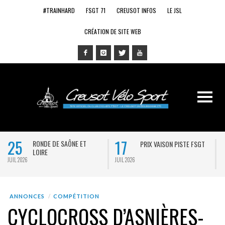
#TRAINHARD
FSGT 71
CREUSOT INFOS
LE JSL
CRÉATION DE SITE WEB
25
17
RONDE DE SAÔNE ET
PRIX VAISON PISTE FSGT
LOIRE
JUIL 2026
JUIL 2026
J
ANNONCES
COMPÉTITION
CYCLOCROSS D’ASNIÈRES-