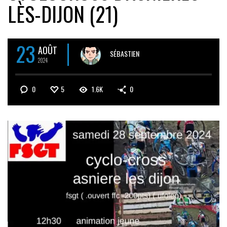
LÈS-DIJON (21)
23
AOÛT
SÉBASTIEN
2024
0
5
1.6K
0