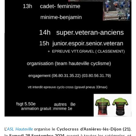
L’
ASL Hauteville
organise le
Cyclocross d’Asnières-lès-Dijon (21)
,
le
Samedi 28 Septembre 2024
, ouvert à toutes les catégories, et