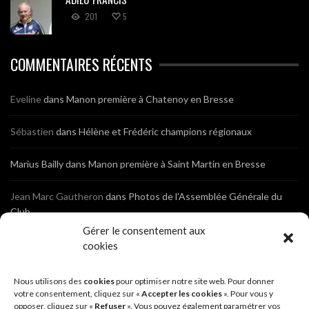
201
5
COMMENTAIRES RÉCENTS
Eveline
dans
Manon première à Chatenoy en Bresse
Sébastien
dans
Hélène et Frédéric champions régionaux
Marius Bailly
dans
Manon première à Saint Martin en Bresse
Jean Marc Gautheron
dans
Photos de l’Assemblée Générale du
Club
Gérer le consentement aux
Tony
dans
Photos de l’Assemblée Générale du Club
cookies
Sébastien
dans
Cyclocross de Brochon (21)
Nous utilisons des
cookies
pour optimiser notre site web. Pour donner
votre consentement, cliquez sur «
Accepter les cookies
». Pour vous y
opposer, cliquez sur «
Refuser
». Vous pouvez également paramétrer vos
Breniaux
dans
Cyclocross de Brochon (21)