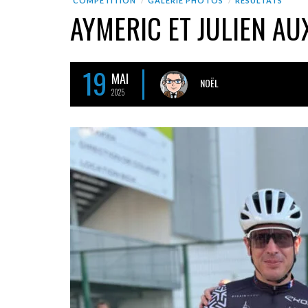
COMPÉTITION
GALERIE PHOTOS
RÉSULTATS
AYMERIC ET JULIEN A
19
MAI
NOËL
2025