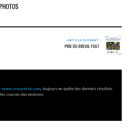
PHOTOS
ARTICLE SUIVANT
PRIX DU BREUIL FSGT
r
www.creusotvs.com
, toujours en quête des derniers résultats
 les courses des environs.