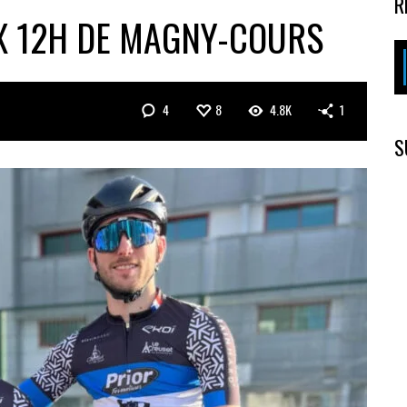
R
UX 12H DE MAGNY-COURS
4
8
4.8K
1
S