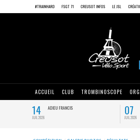
#TRAINHARD
FSGT 71
CREUSOT INFOS
LE JSL
CRÉATI
ACCUEIL
CLUB
TROMBINOSCOPE
ORG
14
07
ADIEU FRANCIS
JUIL 2026
JUIL 2026