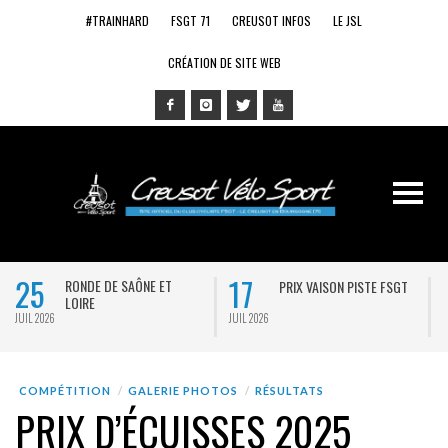
#TRAINHARD
FSGT 71
CREUSOT INFOS
LE JSL
CRÉATION DE SITE WEB
25
17
RONDE DE SAÔNE ET
PRIX VAISON PISTE FSGT
LOIRE
JUIL 2026
JUIL 2026
J
COMPÉTITION
GALERIE PHOTOS
RÉSULTATS
PRIX D’ÉCUISSES 2025