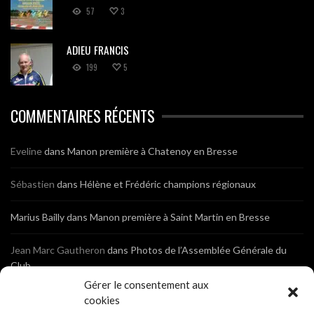
57
3
ADIEU FRANCIS
199
5
COMMENTAIRES RÉCENTS
Eveline
dans
Manon première à Chatenoy en Bresse
Sébastien
dans
Hélène et Frédéric champions régionaux
Marius Bailly
dans
Manon première à Saint Martin en Bresse
Jean Marc Gautheron
dans
Photos de l’Assemblée Générale du
Club
Gérer le consentement aux
Tony
dans
Photos de l’Assemblée Générale du Club
cookies