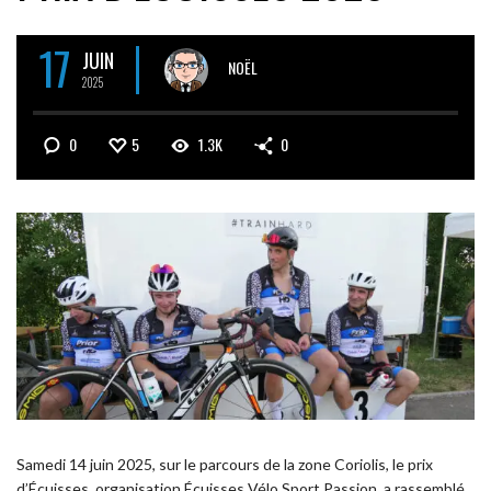
17
JUIN
NOËL
2025
0
5
1.3K
0
Samedi 14 juin 2025, sur le parcours de la zone Coriolis, le prix
d’Écuisses, organisation Écuisses Vélo Sport Passion, a rassemblé