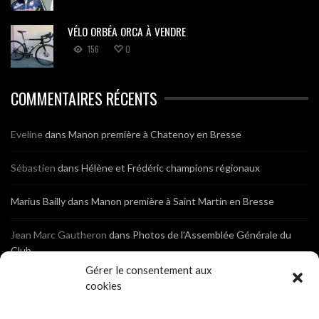
VÉLO ORBÉA ORCA À VENDRE
156
0
COMMENTAIRES RÉCENTS
Eveline
dans
Manon première à Chatenoy en Bresse
Sébastien
dans
Hélène et Frédéric champions régionaux
Marius Bailly
dans
Manon première à Saint Martin en Bresse
Jean Marc Gautheron
dans
Photos de l’Assemblée Générale du
Club
Gérer le consentement aux
Tony
dans
Photos de l’Assemblée Générale du Club
cookies
Sébastien
dans
Cyclocross de Brochon (21)