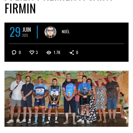
FIRMIN
29
JUIN
NOËL
2025
0
3
1.7K
0