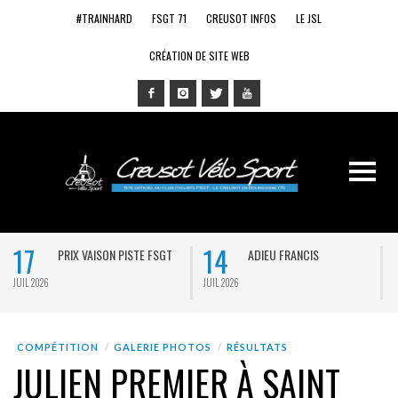
#TRAINHARD
FSGT 71
CREUSOT INFOS
LE JSL
CRÉATION DE SITE WEB
17
14
PRIX VAISON PISTE FSGT
ADIEU FRANCIS
JUIL 2026
JUIL 2026
J
COMPÉTITION
GALERIE PHOTOS
RÉSULTATS
JULIEN PREMIER À SAINT