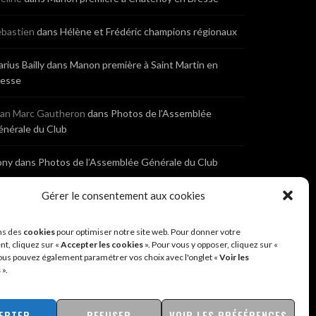
bastien
dans
Hélène et Frédéric champions régionaux
rius Bailly
dans
Manon première à Saint Martin en
resse
ean Marc Gautheron
dans
Photos de l’Assemblée
nérale du Club
ony
dans
Photos de l’Assemblée Générale du Club
bastien
dans
Cyclocross de Brochon (21)
Gérer le consentement aux cookies
eniaux
dans
Cyclocross de Brochon (21)
ns des
cookies
pour optimiser notre site web. Pour donner votre
t, cliquez sur «
Accepter les cookies
». Pour vous y opposer, cliquez sur «
ous pouvez également paramétrer vos choix avec l'onglet «
Voir les
nonyme
dans
Diététique Nutrition 71 – Cécile Guyon
s
».
obert
EPTER
REFUSER
VOIR LES PRÉFÉRENCES