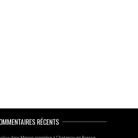
OMMENTAIRES RÉCENTS
eline
dans
Manon première à Chatenoy en Bresse