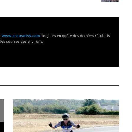
r
www.creusotvs.com
, toujours en quête des derniers résultats
 les courses des environs.