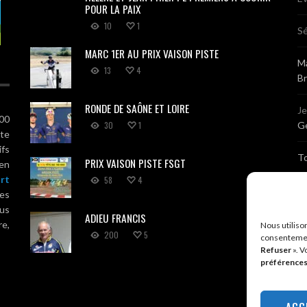
POUR LA PAIX
10
1
Sé
MARC 1ER AU PRIX VAISON PISTE
Ma
13
4
B
RONDE DE SAÔNE ET LOIRE
J
100
30
1
Gé
ute
ifs
T
PRIX VAISON PISTE FSGT
 en
rt
58
4
Sé
es
us
ADIEU FRANCIS
Br
re,
Nous utiliso
200
5
consentemen
Refuser
». V
A
préférence
R
ACC