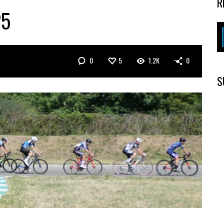
R
25
0
5
1.2K
0
S