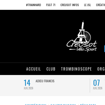
#TRAINHARD
FSGT 71
CREUSOT INFOS
LE JSL
CRÉATI
ACCUEIL
CLUB
TROMBINOSCOPE
ORG
14
07
ADIEU FRANCIS
JUIL 2026
JUIL 2026