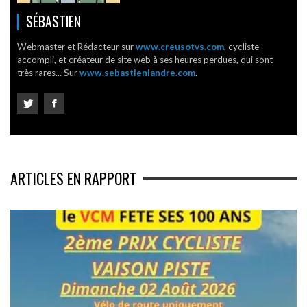
SÉBASTIEN
Webmaster et Rédacteur sur
www.creusotvs.com
, cycliste
accompli, et créateur de site web à ses heures perdues, qui sont
très rares... Sur
www.sebastienlandre.com
.
ARTICLES EN RAPPORT