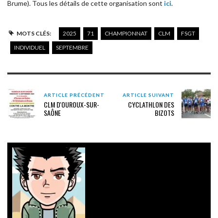
Brume). Tous les détails de cette organisation sont
ici
.
MOTS CLÉS:
2025
71
CHAMPIONNAT
CLM
FSGT
INDIVIDUEL
SEPTEMBRE
ARTICLE PRÉCÉDENT
ARTICLE SUIVANT
CLM D'OUROUX-SUR-
CYCLATHLON DES
SAÔNE
BIZOTS