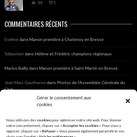
199
5
COMMENTAIRES RÉCENTS
Eveline
dans
Manon première à Chatenoy en Bresse
Sébastien
dans
Hélène et Frédéric champions régionaux
Marius Bailly
dans
Manon première à Saint Martin en Bresse
Jean Marc Gautheron
dans
Photos de l’Assemblée Générale du
Club
Gérer le consentement aux
Tony
dans
Photos de l’Assemblée Générale du Club
cookies
Sébastien
dans
Cyclocross de Brochon (21)
Nous utilisons des
cookies
pour optimiser notre site web. Pour donner
votre consentement, cliquez sur «
Accepter les cookies
». Pour vous y
opposer, cliquez sur «
Refuser
». Vous pouvez également paramétrer vos
Breniaux
dans
Cyclocross de Brochon (21)
choix avec l'onglet «
Voir les préférences
».