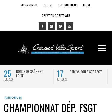
#TRAINHARD
FSGT 71
CREUSOT INFOS
LE JSL
CRÉATION DE SITE WEB
25
17
RONDE DE SAÔNE ET
PRIX VAISON PISTE FSGT
LOIRE
JUIL 2026
JUIL 2026
J
ANNONCES
CHAMPIONNAT DÉP. FSGT