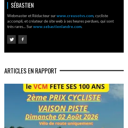
SÉBASTIEN
Webmaster et Rédacteur sur
www.creusotvs.com
, cycliste
accompli, et créateur de site web à ses heures perdues, qui sont
très rares... Sur
www.sebastienlandre.com
.
ARTICLES EN RAPPORT