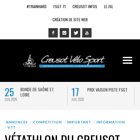
#TRAINHARD
FSGT 71
CREUSOT INFOS
LE JSL
CRÉATION DE SITE WEB
25
17
RONDE DE SAÔNE ET
PRIX VAISON PISTE FSGT
LOIRE
JUIL 2026
JUIL 2026
J
ANNONCES
COMPÉTITION
IMPORTANT
INFORMATION
VTT