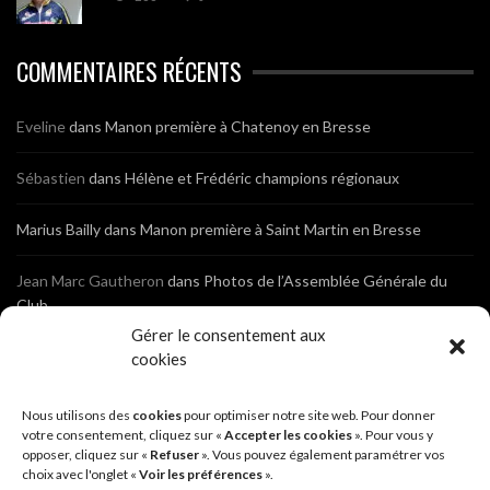
COMMENTAIRES RÉCENTS
Eveline
dans
Manon première à Chatenoy en Bresse
Sébastien
dans
Hélène et Frédéric champions régionaux
Marius Bailly
dans
Manon première à Saint Martin en Bresse
Jean Marc Gautheron
dans
Photos de l’Assemblée Générale du
Club
Gérer le consentement aux
Tony
dans
Photos de l’Assemblée Générale du Club
cookies
Sébastien
dans
Cyclocross de Brochon (21)
Nous utilisons des
cookies
pour optimiser notre site web. Pour donner
votre consentement, cliquez sur «
Accepter les cookies
». Pour vous y
opposer, cliquez sur «
Refuser
». Vous pouvez également paramétrer vos
Breniaux
dans
Cyclocross de Brochon (21)
choix avec l'onglet «
Voir les préférences
».