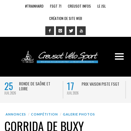
#TRAINHARD
FSGT 71
CREUSOT INFOS
LE JSL
CRÉATION DE SITE WEB
25
17
RONDE DE SAÔNE ET
PRIX VAISON PISTE FSGT
LOIRE
JUIL 2026
JUIL 2026
J
ANNONCES
COMPÉTITION
GALERIE PHOTOS
CORRIDA DE BUXY