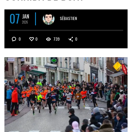
07
JAN
SÉBASTIEN
2026
0
0
739
0