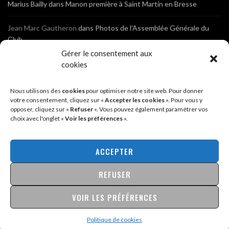
Marius Bailly
dans
Manon première à Saint Martin en Bresse
Jean Marc Gautheron
dans
Photos de l’Assemblée Générale du
Club
Gérer le consentement aux
Tony
dans
Photos de l’Assemblée Générale du Club
cookies
Sébastien
dans
Cyclocross de Brochon (21)
Nous utilisons des
cookies
pour optimiser notre site web. Pour donner
votre consentement, cliquez sur «
Accepter les cookies
». Pour vous y
opposer, cliquez sur «
Refuser
». Vous pouvez également paramétrer vos
Breniaux
dans
Cyclocross de Brochon (21)
choix avec l'onglet «
Voir les préférences
».
Anonyme
dans
Diététique Nutrition 71 – Cécile Guyon Robert
ACCEPTER
REFUSER
@2026 - SITE CRÉÉ PAR
SÉBASTIEN LANDRÉ
MENTIONS LÉGALES & POLITIQUE DE CONFIDENTIALITÉ
VOIR LES PRÉFÉRENCES
Politique de cookies