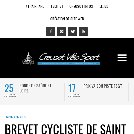
#TRAINHARD
FSGT 71
CREUSOT INFOS
LE JSL
CRÉATION DE SITE WEB
17
14
NDE DE SAÔNE ET
PRIX VAISON PISTE FSGT
ADIEU
IRE
JUIL 2026
JUIL 2026
ANNONCES
BREVET CYCLISTE DE SAINT