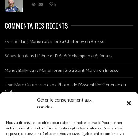
199
5
COMMENTAIRES RÉCENTS
Eveline
dans
Manon première à Chatenoy en Bresse
Sébastien
dans
Hélène et Frédéric champions régionaux
Marius Bailly
dans
Manon première à Saint Martin en Bresse
Jean Marc Gautheron
dans
Photos de l’Assemblée Générale du
Club
Gérer le consentement aux
Tony
dans
Photos de l’Assemblée Générale du Club
cookies
Sébastien
dans
Cyclocross de Brochon (21)
Nous utilisons des
cookies
pour optimiser notre site web. Pour donner
votre consentement, cliquez sur «
Accepter les cookies
». Pour vous y
opposer, cliquez sur «
Refuser
». Vous pouvez également paramétrer vos
Breniaux
dans
Cyclocross de Brochon (21)