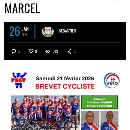
MARCEL
26
JAN
SÉBASTIEN
2026
0
0
819
0