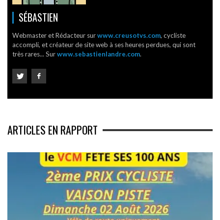
SÉBASTIEN
Webmaster et Rédacteur sur
www.creusotvs.com
, cycliste
accompli, et créateur de site web à ses heures perdues, qui sont
très rares... Sur
www.sebastienlandre.com
.
ARTICLES EN RAPPORT