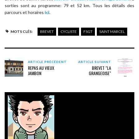
sorties sont au programme: 79 et 52 km. Tous les détails des
parcours et horaires
ici
.
MOTS CLÉS:
BREVET
CYCLISTE
FSGT
SAINT MARCEL
ARTICLE PRÉCÉDENT
ARTICLE SUIVANT
REPAS AU VIEUX
BREVET "LA
JAMBON
GRANGEOISE"