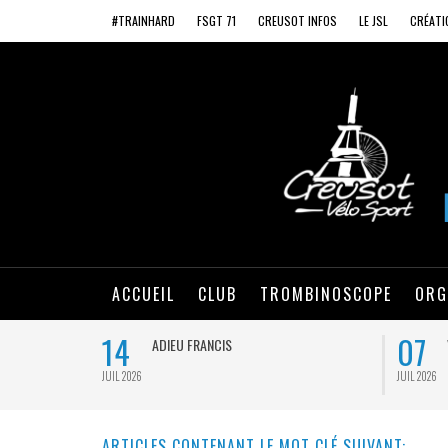
#TRAINHARD
FSGT 71
CREUSOT INFOS
LE JSL
CRÉATI
ACCUEIL
CLUB
TROMBINOSCOPE
ORG
14
07
ADIEU FRANCIS
JUIL 2026
JUIL 2026
ARTICLES CONTENANT LE MOT CLÉ SUIVANT: