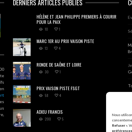
DERNIERS ARTICLES PUBLIÉS
C
HÉLÈNE ET JEAN PHILIPPE PREMIERS À COURIR
Ev
POUR LA PAIX
10
1
Sé
MARC 1ER AU PRIX VAISON PISTE
Ma
13
4
B
RONDE DE SAÔNE ET LOIRE
J
100
30
1
Gé
ute
ifs
T
PRIX VAISON PISTE FSGT
 en
rt
58
4
Sé
es
us
ADIEU FRANCIS
Br
re,
Nous utiliso
200
5
consentemen
Refuser
». V
A
préférence