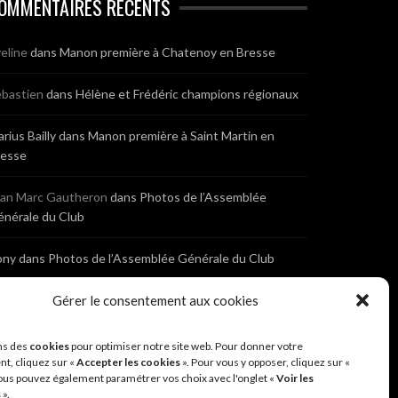
OMMENTAIRES RÉCENTS
eline
dans
Manon première à Chatenoy en Bresse
bastien
dans
Hélène et Frédéric champions régionaux
rius Bailly
dans
Manon première à Saint Martin en
resse
ean Marc Gautheron
dans
Photos de l’Assemblée
nérale du Club
ony
dans
Photos de l’Assemblée Générale du Club
bastien
dans
Gérer le consentement aux cookies
Cyclocross de Brochon (21)
eniaux
dans
Cyclocross de Brochon (21)
ns des
cookies
pour optimiser notre site web. Pour donner votre
t, cliquez sur «
Accepter les cookies
». Pour vous y opposer, cliquez sur «
ous pouvez également paramétrer vos choix avec l'onglet «
Voir les
nonyme
dans
Diététique Nutrition 71 – Cécile Guyon
s
».