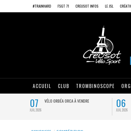
#TRAINHARD
FSGT 71
CREUSOT INFOS
LE JSL
CRÉATI
ACCUEIL
CLUB
TROMBINOSCOPE
ORG
07
06
VÉLO ORBÉA ORCA À VENDRE
JUIL 2026
JUIL 2026