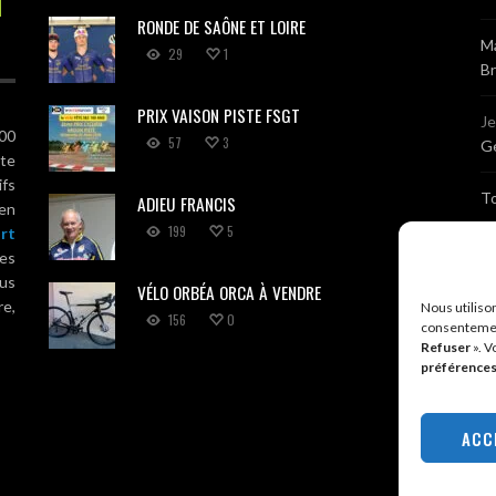
RONDE DE SAÔNE ET LOIRE
Ma
29
1
B
PRIX VAISON PISTE FSGT
J
100
57
3
Gé
ute
ifs
T
ADIEU FRANCIS
 en
199
5
rt
Sé
es
us
VÉLO ORBÉA ORCA À VENDRE
Br
re,
Nous utiliso
156
0
consentemen
Refuser
». V
A
préférence
R
ACC