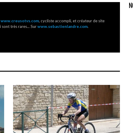
N
r
www.creusotvs.com
, cycliste accompli, et créateur de site
 sont très rares... Sur
www.sebastienlandre.com
.