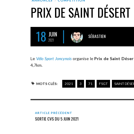
ANNONCES
COMPÉTITION
PRIX DE SAINT DÉSERT
18
JUIN
SÉBASTIEN
2021
Le
Vélo Sport Joncynois
organise le
Prix de Saint Dése
4,7km.
MOTS CLÉS:
2021
3
71
FSGT
SAINT DÉSE
ARTICLE PRÉCÉDENT
SORTIE CVS DU 5 JUIN 2021