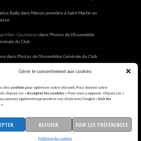
rius Bailly
dans
Manon première à Saint Martin en
resse
ean Marc Gautheron
dans
Photos de l’Assemblée
nérale du Club
ony
dans
Photos de l’Assemblée Générale du Club
bastien
dans
Cyclocross de Brochon (21)
Gérer le consentement aux cookies
eniaux
dans
Cyclocross de Brochon (21)
ns des
cookies
pour optimiser notre site web. Pour donner votre
t, cliquez sur «
Accepter les cookies
». Pour vous y opposer, cliquez sur «
ous pouvez également paramétrer vos choix avec l'onglet «
Voir les
nonyme
dans
Diététique Nutrition 71 – Cécile Guyon
s
».
obert
EPTER
REFUSER
VOIR LES PRÉFÉRENCES
Politique de cookies