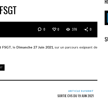
R
 FSGT
0
0
376
0
S
rt FSGT
, le
Dimanche 27 Juin 2021
, sur un parcours exigeant de
RT
ARTICLE SUIVANT
SORTIE CVS DU 19 JUIN 2021