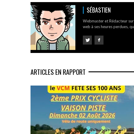
SÉBASTIEN
Webmaster et Rédacteur su
web à ses heures perdues, qui
ARTICLES EN RAPPORT