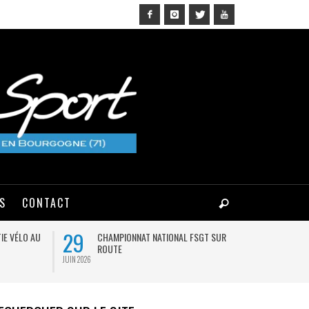
NS
CONTACT
29
03
IE VÉLO AU
CHAMPIONNAT NATIONAL FSGT SUR
MA
ROUTE
JUIN 2026
AOÛT 2026