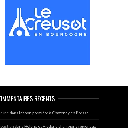
OMMENTAIRES RÉCENTS
eline
dans
Manon première à Chatenoy en Bresse
bastien
dans
Hélène et Frédéric champions régionaux