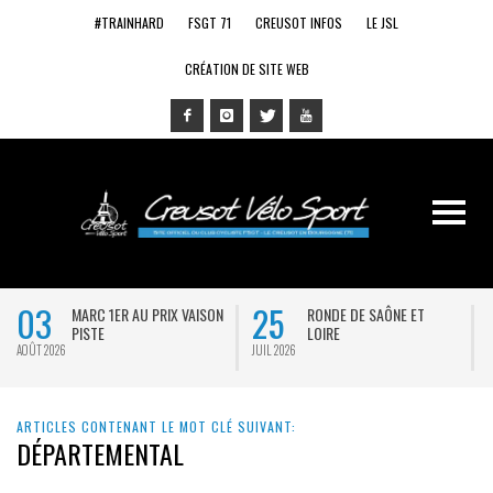
#TRAINHARD
FSGT 71
CREUSOT INFOS
LE JSL
CRÉATION DE SITE WEB
03
25
MARC 1ER AU PRIX VAISON
RONDE DE SAÔNE ET
PISTE
LOIRE
AOÛT 2026
JUIL 2026
J
ARTICLES CONTENANT LE MOT CLÉ SUIVANT:
DÉPARTEMENTAL