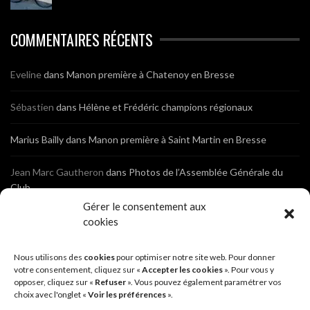
COMMENTAIRES RÉCENTS
Eveline
dans
Manon première à Chatenoy en Bresse
Sébastien
dans
Hélène et Frédéric champions régionaux
Marius Bailly
dans
Manon première à Saint Martin en Bresse
Jean Marc Gautheron
dans
Photos de l’Assemblée Générale du
Club
Gérer le consentement aux
Tony
dans
Photos de l’Assemblée Générale du Club
cookies
Sébastien
dans
Cyclocross de Brochon (21)
Nous utilisons des
cookies
pour optimiser notre site web. Pour donner
votre consentement, cliquez sur «
Accepter les cookies
». Pour vous y
opposer, cliquez sur «
Refuser
». Vous pouvez également paramétrer vos
Breniaux
dans
Cyclocross de Brochon (21)
choix avec l'onglet «
Voir les préférences
».