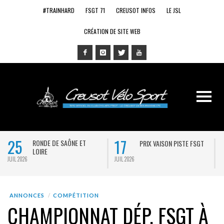
#TRAINHARD
FSGT 71
CREUSOT INFOS
LE JSL
CRÉATION DE SITE WEB
25
17
RONDE DE SAÔNE ET
PRIX VAISON PISTE FSGT
LOIRE
JUIL 2026
JUIL 2026
J
ANNONCES
COMPÉTITION
CHAMPIONNAT DÉP. FSGT À