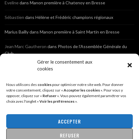
Eveline
dans
Manon première à Chatenoy en Bresse
Sébastien
dans
Hélène et Frédéric champions régionaux
Marius Bailly
dans
Manon première à Saint Martin en Bresse
Jean Marc Gautheron
dans
Photos de l’Assemblée Générale du
Club
Gérer le consentement aux
Tony
dans
Photos de l’Assemblée Générale du Club
cookies
Sébastien
dans
Cyclocross de Brochon (21)
Nous utilisons des
cookies
pour optimiser notre site web. Pour donner
votre consentement, cliquez sur «
Accepter les cookies
». Pour vous y
opposer, cliquez sur «
Refuser
». Vous pouvez également paramétrer vos
Breniaux
dans
Cyclocross de Brochon (21)
choix avec l'onglet «
Voir les préférences
».
Anonyme
dans
Diététique Nutrition 71 – Cécile Guyon Robert
ACCEPTER
REFUSER