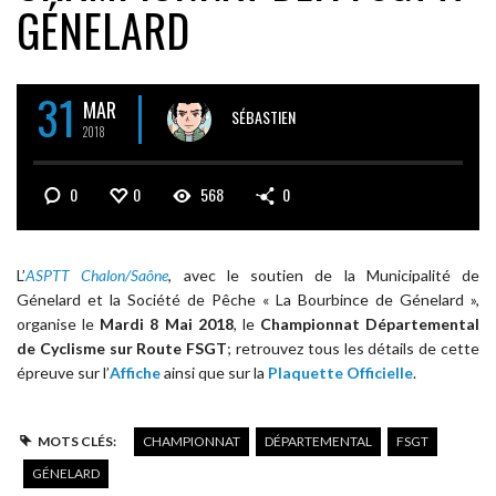
GÉNELARD
31
MAR
SÉBASTIEN
2018
0
0
568
0
L’
ASPTT Chalon/Saône
, avec le soutien de la Municipalité de
Génelard et la Société de Pêche « La Bourbince de Génelard »,
organise le
Mardi 8 Mai 2018
, le
Championnat Départemental
de Cyclisme sur Route FSGT
; retrouvez tous les détails de cette
épreuve sur l’
Affiche
ainsi que sur la
Plaquette Officielle
.
MOTS CLÉS:
CHAMPIONNAT
DÉPARTEMENTAL
FSGT
GÉNELARD